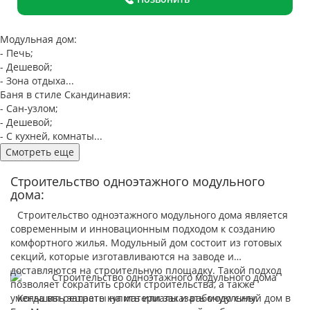
Модульная дом:
- Печь;
- Дешевой;
- Зона отдыха...
Баня в стиле Скандинавия:
- Сан-узлом;
- Дешевой;
- С кухней, комнаты...
Смотреть еще
Строительство одноэтажного модульного
дома:
Строительство одноэтажного модульного дома является
современным и инновационным подходом к созданию
комфортного жилья. Модульный дом состоит из готовых
секций, которые изготавливаются на заводе и
доставляются на строительную площадку. Такой подход
позволяет сократить сроки строительства, а также
уменьшить затраты на материалы и рабочую силу.
Когда вы решаете купить или заказать модульный дом в