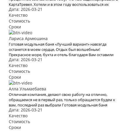
КартаТревел. Хотели и в этом году воспользоваться их
Дата: 2026-03-21
услугами, но видимо эта пандемия все испортит.
Качество
Стоимость
Сроки
Лариса Армюшина
Готовая модульная баня «Лучший вариант» навсегда
останется в моем сердце, Отдых был волшебным!
Прекрасное море, бухта и отель благодаря Вам оставили
Дата: 2026-03-21
яркое впечатление и бурю эмоций. В это место хочется
возвращаться Снова и снова. Спасибо Вам за Вашу работу.
Качество
Мы с мужем рады, что обратились к Вам. Теперь с Вами
Стоимость
отдых для нас больше не проблема
Сроки
Алла Ульмаебаева
Отличная компания, делают свою работу на отлично,
обращаемся не в первый раз, только обращается будем к
вам, последний раз выбрали Готовая модульная баня
Дата: 2026-03-21
«Лучший вариант»
Качество
Стоимость
Сроки