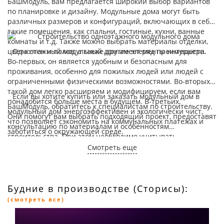
БашМодуль, вам предлагается широкий выбор вариантов
по планировке и дизайну. Модульные дома могут быть
различных размеров и конфигураций, включающих в себя
такие помещения, как спальни, гостиные, кухни, ванные
комнаты и т.д. Также можно выбрать материалы отделки,
цвета стен и полов, а также другие элементы интерьера.
Одноэтажный модульный дом имеет ряд преимуществ.
Во-первых, он является удобным и безопасным для
проживания, особенно для пожилых людей или людей с
ограниченными физическими возможностями. Во-вторых,
такой дом легко расширяем и модифицируем, если вам
Если вы хотите купить или заказать модульный дом в
понадобится больше места в будущем. В-третьих,
БашМодуль, обратитесь к специалистам по строительству.
модульный дом энергоэффективен и экологически чист,
Они помогут вам выбрать подходящий проект, предоставят
что позволяет сэкономить на коммунальных платежах и
консультацию по материалам и особенностям
заботиться о окружающей среде.
строительства. При этом необходимо учитывать
финансовые возможности и сроки, чтобы выбрать
Смотреть еще
оптимальное решение для вас.
Будние в производстве (Сторисы):
(смотреть все)