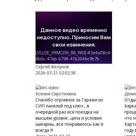
Сергей Желунов
2026-03-21 02:02:38
Ксения Сиротихина
Дени
Спасибо огромное за Гаражи из
Отды
СИП панелей под ключ , в
Карка
очередной раз вся поездка на
проц
высшем уровне...цена и условия
что н
шикарны...все понравилось как и
Карта
всегда !!!
году 