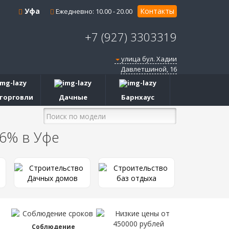
Уфа
Контакты
Ежедневно: 10.00 - 20.00
+7 (927) 3303319
улица бул. Хадии
Давлетшиной, 16
торговли
Дачные
Барнхаус
 6%
в Уфе
Соблюдение