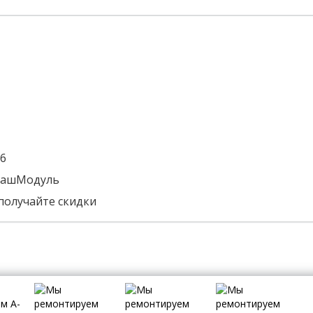
16
 БашМодуль
получайте скидки