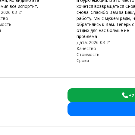
ами, но видимо эта
и бурю эмоций. В это место
мия все испортит.
хочется возвращаться Снов
 2026-03-21
снова. Спасибо Вам за Ваш
ство
работу. Мы с мужем рады, 
мость
обратились к Вам. Теперь с
и
отдых для нас больше не
проблема
Дата: 2026-03-21
Качество
Стоимость
Сроки
+7