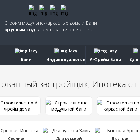
Строим модульно-каркасные дома и Бани
круглый год
, даем гарантию качества.
Бани
Индивидуальные
А-Фрейм Бани
Для 
тованный застройщик, Ипотека от
Срочная
Для русской
Быстрая