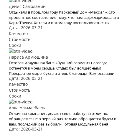
Денис Самоланин
Отдыхали в прошлом году Каркасный дом «Макси 1». Сто
процентное соответствие тому, что нам задекларировали в
КартаТревел. Хотели и в этом году воспользоваться их
Дата: 2026-03-21
услугами, но видимо эта пандемия все испортит.
Качество
Стоимость
Сроки
Лариса Армюшина
Готовая модульная баня «Лучший вариант» навсегда
останется в моем сердце, Отдых был волшебным!
Прекрасное море, бухта и отель благодаря Вам оставили
Дата: 2026-03-21
яркое впечатление и бурю эмоций. В это место хочется
возвращаться Снова и снова. Спасибо Вам за Вашу работу.
Качество
Мы с мужем рады, что обратились к Вам. Теперь с Вами
Стоимость
отдых для нас больше не проблема
Сроки
Алла Ульмаебаева
Отличная компания, делают свою работу на отлично,
обращаемся не в первый раз, только обращается будем к
вам, последний раз выбрали Готовая модульная баня
Дата: 2026-03-21
«Лучший вариант»