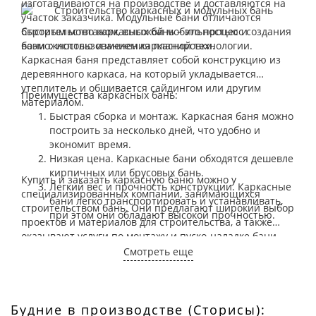
изготавливаются на производстве и доставляются на
участок заказчика. Модульные бани отличаются
быстрым монтажом, высокой мобильностью и
Строительство каркасных бань – это процесс создания
возможностью изменения планировки.
бани с использованием каркасной технологии.
Каркасная баня представляет собой конструкцию из
деревянного каркаса, на который укладывается
утеплитель и обшивается сайдингом или другим
Преимущества каркасных бань:
материалом.
Быстрая сборка и монтаж. Каркасная баня можно
построить за несколько дней, что удобно и
экономит время.
Низкая цена. Каркасные бани обходятся дешевле
кирпичных или брусовых бань.
Купить и заказать каркасную баню можно у
Легкий вес и прочность конструкции. Каркасные
специализированных компаний, занимающихся
бани легко транспортировать и устанавливать,
строительством бань. Они предлагают широкий выбор
при этом они обладают высокой прочностью.
проектов и материалов для строительства, а также
оказывают услуги по монтажу и пуско-наладке бани.
Одной из таких компаний является "БашМодуль",
Смотреть еще
которая специализируется на строительстве
каркасных бань высокого качества. Заказав баню у
"БашМодуль", вы получите надежную и уютную
конструкцию по приемлемой цене.
Будние в производстве (Сторисы):