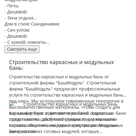
- Печь;
- Дешевой;
- Зона отдыха...
Дом в стиле Скандинавия:
- Сан-узлом;
- Дешевой;
- С кухней, комнаты...
Смотреть еще
Строительство каркасных и модульных
бань:
Строительство каркасных и модульных бань от
строительной фирмы "БашМодуль". Строительная
фирма "БашМодуль" предлагает профессиональные
услуги по строительству каркасных и модульных бань
под ключ. Мы используем современные технологии и
высококачественные материалы, чтобы создать для
вас комфортную и долговечную баню. Каркасные бани
Каркасные бани отличаются высокой скоростью
представляют собой конструкции из деревянного
строительства, доступной стоимостью и хорошими
каркаса, обшитого снаружи и изнутри различными
теплоизоляционными характеристиками. Модульные
материалами.
бани состоят из готовых модулей, которые