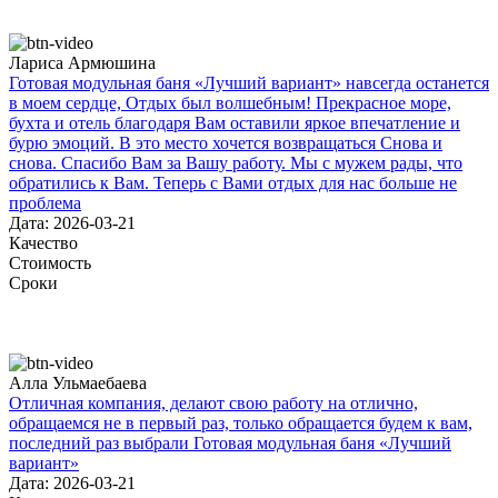
Лариса Армюшина
Готовая модульная баня «Лучший вариант» навсегда останется
в моем сердце, Отдых был волшебным! Прекрасное море,
бухта и отель благодаря Вам оставили яркое впечатление и
бурю эмоций. В это место хочется возвращаться Снова и
снова. Спасибо Вам за Вашу работу. Мы с мужем рады, что
обратились к Вам. Теперь с Вами отдых для нас больше не
проблема
Дата: 2026-03-21
Качество
Стоимость
Сроки
Алла Ульмаебаева
Отличная компания, делают свою работу на отлично,
обращаемся не в первый раз, только обращается будем к вам,
последний раз выбрали Готовая модульная баня «Лучший
вариант»
Дата: 2026-03-21