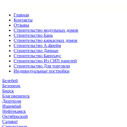
×
Закрыть меню
Главная
Контакты
Отзывы
Строительство модульных домов
Строительство Бань
Строительство каркасных домов
Строительство А-фрейм
Строительство Дачные
Строительство Барнхаус
Строительство Из СИП панелей
Строительство Для торговли
Индивидуальные постройки
Белебей
Белорецк
Бирск
Благовещенск
Дюртюли
Ишимбай
Нефтекамск
Октябрьский
Салават
Стерлитамак