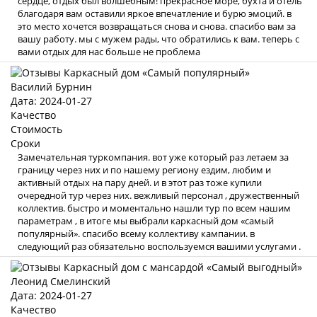
сердце, отдых был волшебным! прекрасное море, бухта и отель
благодаря вам оставили яркое впечатление и бурю эмоций. в
это место хочется возвращаться снова и снова. спасибо вам за
вашу работу. мы с мужем рады, что обратились к вам. теперь с
вами отдых для нас больше не проблема
Василий Бурнин
Дата: 2024-01-27
Качество
Стоимость
Сроки
Замечательная туркомпания. вот уже который раз летаем за
границу через них и по нашему региону ездим, любим и
активный отдых на пару дней. и в этот раз тоже купили
очередной тур через них. вежливый персонал , дружественный
коллектив. быстро и моментально нашли тур по всем нашим
параметрам , в итоге мы выбрали каркасный дом «самый
популярный». спасибо всему коллективу кампании. в
следующий раз обязательно воспользуемся вашими услугами .
Леонид Смелинский
Дата: 2024-01-27
Качество