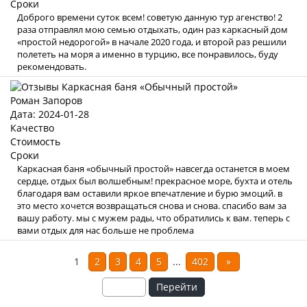
Сроки
Доброго времени суток всем! советую данную тур агенство! 2
раза отправлял мою семью отдыхать, один раз каркасный дом
«простой недорогой» в начале 2020 года, и второй раз решили
полететь на моря а именно в турцию, все понравилось, буду
рекомендовать.
Роман Запоров
Дата: 2024-01-28
Качество
Стоимость
Сроки
Каркасная баня «обычный простой» навсегда останется в моем
сердце, отдых был волшебным! прекрасное море, бухта и отель
благодаря вам оставили яркое впечатление и бурю эмоций. в
это место хочется возвращаться снова и снова. спасибо вам за
вашу работу. мы с мужем рады, что обратились к вам. теперь с
вами отдых для нас больше не проблема
1
2
3
4
5
...
402
»
Перейти