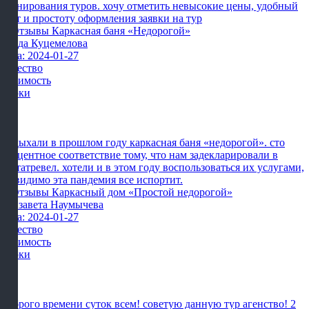
бронирования туров. хочу отметить невысокие цены, удобный
сайт и простоту оформления заявки на тур
Влада Куцемелова
Дата: 2024-01-27
Качество
Стоимость
Сроки
Отдыхали в прошлом году каркасная баня «недорогой». сто
процентное соответствие тому, что нам задекларировали в
картатревел. хотели и в этом году воспользоваться их услугами,
но видимо эта пандемия все испортит.
Елизавета Наумычева
Дата: 2024-01-27
Качество
Стоимость
Сроки
Доброго времени суток всем! советую данную тур агенство! 2