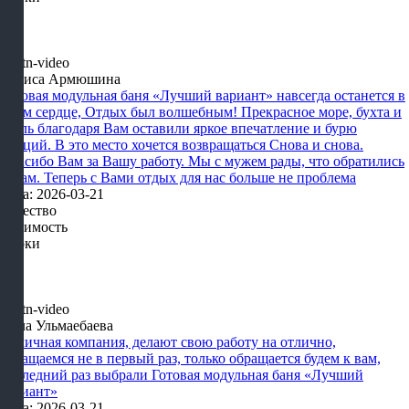
Лариса Армюшина
Готовая модульная баня «Лучший вариант» навсегда останется в
моем сердце, Отдых был волшебным! Прекрасное море, бухта и
отель благодаря Вам оставили яркое впечатление и бурю
эмоций. В это место хочется возвращаться Снова и снова.
Спасибо Вам за Вашу работу. Мы с мужем рады, что обратились
к Вам. Теперь с Вами отдых для нас больше не проблема
Дата: 2026-03-21
Качество
Стоимость
Сроки
Алла Ульмаебаева
Отличная компания, делают свою работу на отлично,
обращаемся не в первый раз, только обращается будем к вам,
последний раз выбрали Готовая модульная баня «Лучший
вариант»
Дата: 2026-03-21