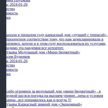
Татьяна Пруцкова
Дата: 2024-01-26
Качество
Стоимость
Сроки
Отдыхали в прошлом году каркасный дом «лучший с террасой».
сто процентное соответствие тому, что нам задекларировали в
картатревел. хотели и в этом году воспользоваться их услугами,
но видимо эта пандемия все испортит.
Максим Будинков
Дата: 2024-01-26
Качество
Стоимость
Сроки
Спасибо огромное за модульный дом «мини бюджетный» , в
очередной раз вся поездка на высшем уровне...цена и условия
шикарны...все понравилось как и всегда !!!