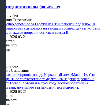
Последние отзывы
(читать все)
Ксения Сиротихина
Спасибо огромное за Гаражи из СИП панелей под ключ , в
очередной раз вся поездка на высшем уровне...цена и условия
шикарны...все понравилось как и всегда !!!
Дата: 2026-03-21
Качество
Стоимость
Сроки
Денис Самоланин
Отдыхали в прошлом году Каркасный дом «Макси 1». Сто
процентное соответствие тому, что нам задекларировали в
КартаТревел. Хотели и в этом году воспользоваться их
услугами, но видимо эта пандемия все испортит.
Дата: 2026-03-21
Качество
Стоимость
Сроки