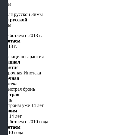
цены
Для русской
Зимы
Работаем
с 2013 г.
Официал
гарантия
Срочная
Ипотека
Быстрая
бронь
Строим
уже 14 лет
Работаем
с 2010 года