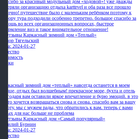
Спасибо за красивый модульный дом «ходовой»! уже дважды
доверяли организацию отдыха karttrvel и оба раза все прошло
отлично! путешествие было с маленьким ребёнком поэтому к
выбору тура подходили особенно трепетно. большое спасибо за
помощь во всех организационных вопросах, быстрое
оформление виз и такое внимательное отношение!
Фёдор Тягельский
Дата: 2024-01-27
Качество
Стоимость
Сроки
Каркасный зимний дом «теплый» навсегда останется в моем
сердце, отдых был волшебным! прекрасное море, бухта и отель
благодаря вам оставили яркое впечатление и бурю эмоций. в это
место хочется возвращаться снова и снова. спасибо вам за вашу
работу. мы с мужем рады, что обратились к вам. теперь с вами
отдых для нас больше не проблема
Василий Бурнин
Дата: 2024-01-27
Качество