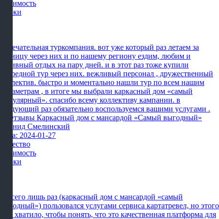
Стоимость
Сроки
Замечательная туркомпания. вот уже который раз летаем за
границу через них и по нашему региону ездим, любим и
активный отдых на пару дней. и в этот раз тоже купили
очередной тур через них. вежливый персонал , дружественный
коллектив. быстро и моментально нашли тур по всем нашим
параметрам , в итоге мы выбрали каркасный дом «самый
популярный». спасибо всему коллективу кампании. в
следующий раз обязательно воспользуемся вашими услугами .
Леонид Смелинский
Дата: 2024-01-27
Качество
Стоимость
Сроки
Я всего лишь раз (каркасный дом с мансардой «самый
выгодный») пользовался услугами сервиса картатревел, но этого
мне хватило, чтобы понять, что это качественная платформа для