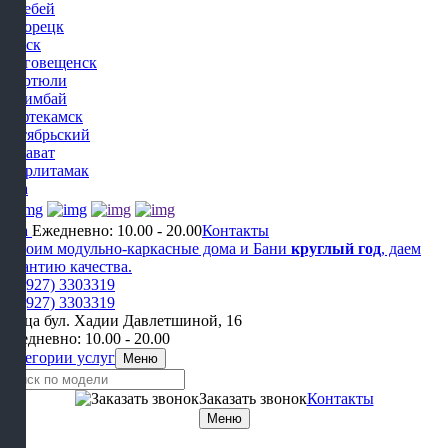
Белебей
Белорецк
Бирск
Благовещенск
Дюртюли
Ишимбай
Нефтекамск
Октябрьский
Салават
Стерлитамак
Уфа
Уфа
Ежедневно: 10.00 - 20.00
Контакты
Строим модульно-каркасные дома и Бани
круглый год
, даем
гарантию качества.
+7 (927) 3303319
+7 (927) 3303319
улица бул. Хадии Давлетшиной, 16
Ежедневно: 10.00 - 20.00
Категории услуг
Меню
Заказать звонок
Контакты
Меню