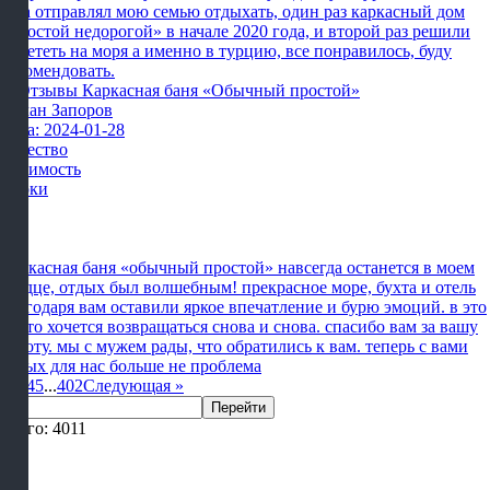
раза отправлял мою семью отдыхать, один раз каркасный дом
«простой недорогой» в начале 2020 года, и второй раз решили
полететь на моря а именно в турцию, все понравилось, буду
рекомендовать.
Роман Запоров
Дата: 2024-01-28
Качество
Стоимость
Сроки
Каркасная баня «обычный простой» навсегда останется в моем
сердце, отдых был волшебным! прекрасное море, бухта и отель
благодаря вам оставили яркое впечатление и бурю эмоций. в это
место хочется возвращаться снова и снова. спасибо вам за вашу
работу. мы с мужем рады, что обратились к вам. теперь с вами
отдых для нас больше не проблема
1
2
3
4
5
...
402
Следующая
»
Перейти
Всего: 4011