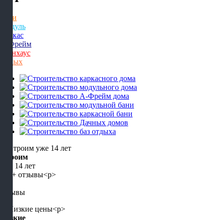
Бани
Модуль
Каркас
А-Фрейм
Барнхаус
Отдых
Строим
уже 14 лет
5+
отзывы
Низкие