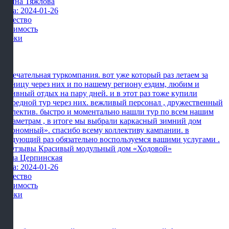
Ирина Тяжлова
Дата: 2024-01-26
Качество
Стоимость
Сроки
Замечательная туркомпания. вот уже который раз летаем за
границу через них и по нашему региону ездим, любим и
активный отдых на пару дней. и в этот раз тоже купили
очередной тур через них. вежливый персонал , дружественный
коллектив. быстро и моментально нашли тур по всем нашим
параметрам , в итоге мы выбрали каркасный зимний дом
«экономный». спасибо всему коллективу кампании. в
следующий раз обязательно воспользуемся вашими услугами .
Алла Церпинская
Дата: 2024-01-26
Качество
Стоимость
Сроки