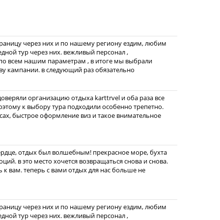
границу через них и по нашему региону ездим, любим
едной тур через них. вежливый персонал ,
по всем нашим параметрам , в итоге мы выбрали
ву кампании. в следующий раз обязательно
веряли организацию отдыха karttrvel и оба раза все
этому к выбору тура подходили особенно трепетно.
ах, быстрое оформление виз и такое внимательное
ердце, отдых был волшебным! прекрасное море, бухта
ций. в это место хочется возвращаться снова и снова.
 к вам. теперь с вами отдых для нас больше не
границу через них и по нашему региону ездим, любим
едной тур через них. вежливый персонал ,