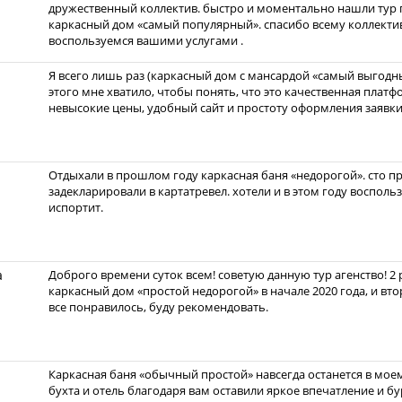
дружественный коллектив. быстро и моментально нашли тур 
каркасный дом «самый популярный». спасибо всему коллекти
воспользуемся вашими услугами .
Я всего лишь раз (каркасный дом с мансардой «самый выгодны
этого мне хватило, чтобы понять, что это качественная плат
невысокие цены, удобный сайт и простоту оформления заявки
Отдыхали в прошлом году каркасная баня «недорогой». сто пр
задекларировали в картатревел. хотели и в этом году восполь
испортит.
а
Доброго времени суток всем! советую данную тур агенство! 2
каркасный дом «простой недорогой» в начале 2020 года, и вт
все понравилось, буду рекомендовать.
Каркасная баня «обычный простой» навсегда останется в мое
бухта и отель благодаря вам оставили яркое впечатление и бу