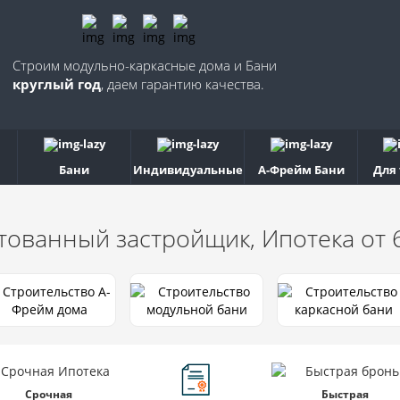
Строим модульно-каркасные дома и Бани
круглый год
, даем гарантию качества.
Бани
Индивидуальные
А-Фрейм Бани
Для
тованный застройщик, Ипотека от
Срочная
Быстрая