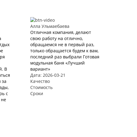
Алла Ульмаебаева
Отличная компания, делают
а
свою работу на отлично,
Отдых
обращаемся не в первый раз,
ое
только обращается будем к вам,
аря
последний раз выбрали Готовая
модульная баня «Лучший
. В
вариант»
аться
Дата: 2026-03-21
 за
Качество
ады,
Стоимость
рь с
Сроки
 не