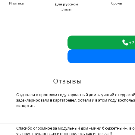
Ипотека
бронь
Для русской
Зимы
+7
Отзывы
Отдыхали в прошлом году каркасный дом «лучший с террасой»
задекларировали в картатревел. хотели и в этом году восполь
испортит.
Спасибо огромное за модульный дом «мини бюджетный» , в оч
условия шикарны...все понравилось как и всегда !!!