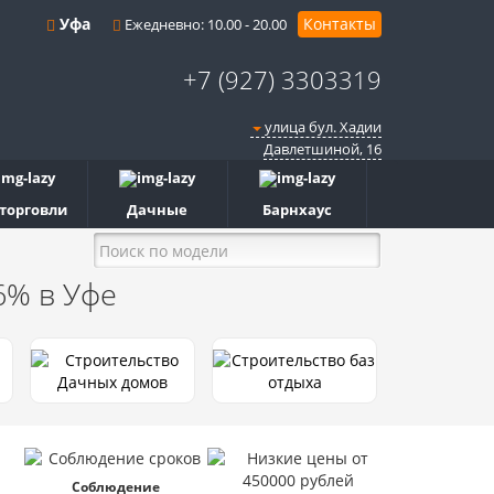
Уфа
Контакты
Ежедневно: 10.00 - 20.00
+7 (927) 3303319
улица бул. Хадии
Давлетшиной, 16
 торговли
Дачные
Барнхаус
 6%
в Уфе
Соблюдение