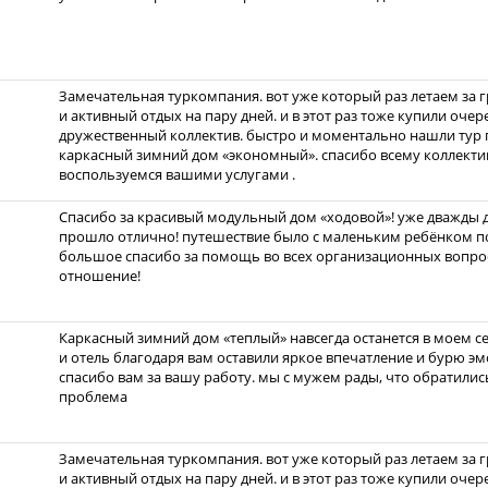
Замечательная туркомпания. вот уже который раз летаем за 
и активный отдых на пару дней. и в этот раз тоже купили очер
дружественный коллектив. быстро и моментально нашли тур 
каркасный зимний дом «экономный». спасибо всему коллекти
воспользуемся вашими услугами .
Спасибо за красивый модульный дом «ходовой»! уже дважды до
прошло отлично! путешествие было с маленьким ребёнком по
большое спасибо за помощь во всех организационных вопрос
отношение!
Каркасный зимний дом «теплый» навсегда останется в моем с
и отель благодаря вам оставили яркое впечатление и бурю эмо
спасибо вам за вашу работу. мы с мужем рады, что обратились
проблема
Замечательная туркомпания. вот уже который раз летаем за 
и активный отдых на пару дней. и в этот раз тоже купили очер