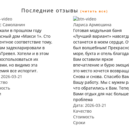
Последние отзывы
(читать все)
с Самоланин
Лариса Армюшина
хали в прошлом году
Готовая модульная баня
сный дом «Макси 1». Сто
«Лучший вариант» навсегд
нтное соответствие тому,
останется в моем сердце, 
нам задекларировали в
был волшебным! Прекрасн
Тревел. Хотели и в этом
море, бухта и отель благод
воспользоваться их
Вам оставили яркое
ами, но видимо эта
впечатление и бурю эмоций
мия все испортит.
это место хочется возвращ
 2026-03-21
Снова и снова. Спасибо Вам
ство
Вашу работу. Мы с мужем р
мость
что обратились к Вам. Тепе
и
Вами отдых для нас больше
проблема
Дата: 2026-03-21
Качество
Стоимость
Сроки