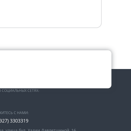
В СОЦИАЛЬНЫХ СЕТЯХ:
ЖИТЕСЬ С НАМИ:
(927) 3303319
фа, улица бул. Хадии Давлетшиной, 16