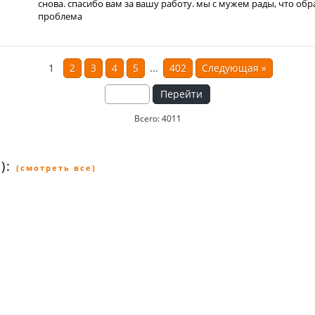
снова. спасибо вам за вашу работу. мы с мужем рады, что обр
проблема
1
2
3
4
5
...
402
Следующая
»
Перейти
Всего: 4011
):
(смотреть все)