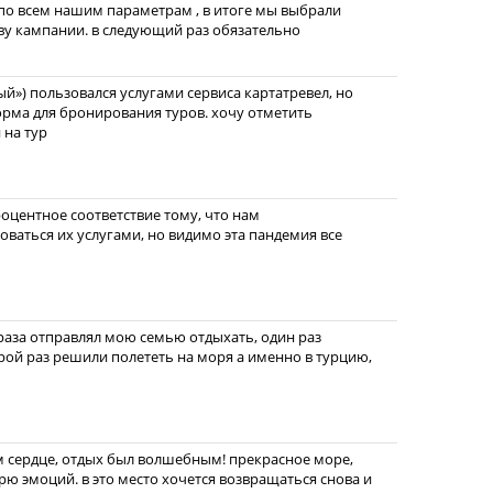
по всем нашим параметрам , в итоге мы выбрали
ву кампании. в следующий раз обязательно
й») пользовался услугами сервиса картатревел, но
форма для бронирования туров. хочу отметить
 на тур
оцентное соответствие тому, что нам
зоваться их услугами, но видимо эта пандемия все
 раза отправлял мою семью отдыхать, один раз
орой раз решили полететь на моря а именно в турцию,
м сердце, отдых был волшебным! прекрасное море,
рю эмоций. в это место хочется возвращаться снова и