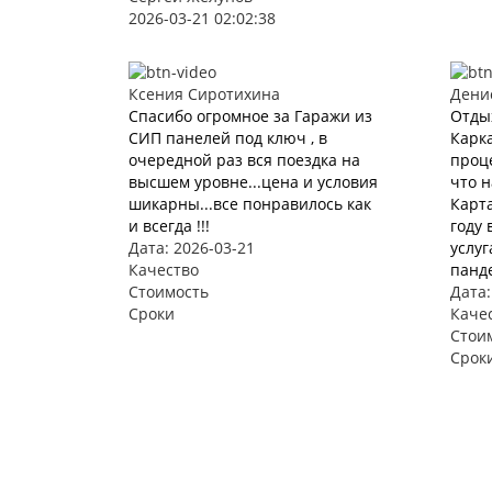
2026-03-21 02:02:38
Ксения Сиротихина
Дени
Спасибо огромное за Гаражи из
Отды
СИП панелей под ключ , в
Карка
очередной раз вся поездка на
проце
высшем уровне...цена и условия
что 
шикарны...все понравилось как
Карта
и всегда !!!
году 
Дата: 2026-03-21
услуг
Качество
панде
Стоимость
Дата:
Сроки
Каче
Стои
Срок