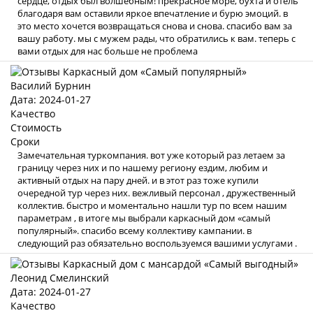
сердце, отдых был волшебным! прекрасное море, бухта и отель
благодаря вам оставили яркое впечатление и бурю эмоций. в
это место хочется возвращаться снова и снова. спасибо вам за
вашу работу. мы с мужем рады, что обратились к вам. теперь с
вами отдых для нас больше не проблема
Василий Бурнин
Дата: 2024-01-27
Качество
Стоимость
Сроки
Замечательная туркомпания. вот уже который раз летаем за
границу через них и по нашему региону ездим, любим и
активный отдых на пару дней. и в этот раз тоже купили
очередной тур через них. вежливый персонал , дружественный
коллектив. быстро и моментально нашли тур по всем нашим
параметрам , в итоге мы выбрали каркасный дом «самый
популярный». спасибо всему коллективу кампании. в
следующий раз обязательно воспользуемся вашими услугами .
Леонид Смелинский
Дата: 2024-01-27
Качество