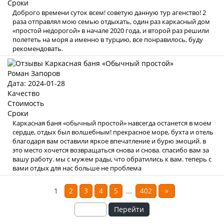
Сроки
Доброго времени суток всем! советую данную тур агенство! 2
раза отправлял мою семью отдыхать, один раз каркасный дом
«простой недорогой» в начале 2020 года, и второй раз решили
полететь на моря а именно в турцию, все понравилось, буду
рекомендовать.
Роман Запоров
Дата: 2024-01-28
Качество
Стоимость
Сроки
Каркасная баня «обычный простой» навсегда останется в моем
сердце, отдых был волшебным! прекрасное море, бухта и отель
благодаря вам оставили яркое впечатление и бурю эмоций. в
это место хочется возвращаться снова и снова. спасибо вам за
вашу работу. мы с мужем рады, что обратились к вам. теперь с
вами отдых для нас больше не проблема
1
2
3
4
5
...
402
»
Перейти