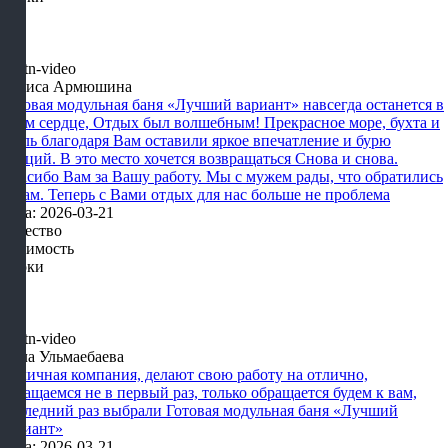
Лариса Армюшина
Готовая модульная баня «Лучший вариант» навсегда останется в
моем сердце, Отдых был волшебным! Прекрасное море, бухта и
отель благодаря Вам оставили яркое впечатление и бурю
эмоций. В это место хочется возвращаться Снова и снова.
Спасибо Вам за Вашу работу. Мы с мужем рады, что обратились
к Вам. Теперь с Вами отдых для нас больше не проблема
Дата: 2026-03-21
Качество
Стоимость
Сроки
Алла Ульмаебаева
Отличная компания, делают свою работу на отлично,
обращаемся не в первый раз, только обращается будем к вам,
последний раз выбрали Готовая модульная баня «Лучший
вариант»
Дата: 2026-03-21