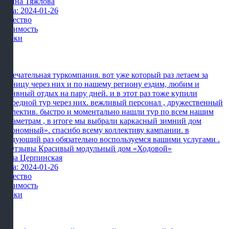
Ирина Тяжлова
Дата: 2024-01-26
Качество
Стоимость
Сроки
Замечательная туркомпания. вот уже который раз летаем за
границу через них и по нашему региону ездим, любим и
активный отдых на пару дней. и в этот раз тоже купили
очередной тур через них. вежливый персонал , дружественный
коллектив. быстро и моментально нашли тур по всем нашим
параметрам , в итоге мы выбрали каркасный зимний дом
«экономный». спасибо всему коллективу кампании. в
следующий раз обязательно воспользуемся вашими услугами .
Алла Церпинская
Дата: 2024-01-26
Качество
Стоимость
Сроки