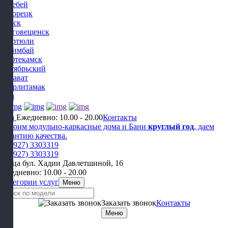
Белебей
Белорецк
Бирск
Благовещенск
Дюртюли
Ишимбай
Нефтекамск
Октябрьский
Салават
Стерлитамак
Уфа
Уфа
Ежедневно: 10.00 - 20.00
Контакты
Строим модульно-каркасные дома и Бани
круглый год
, даем
гарантию качества.
+7 (927) 3303319
+7 (927) 3303319
улица бул. Хадии Давлетшиной, 16
Ежедневно: 10.00 - 20.00
Категории услуг
Меню
Заказать звонок
Контакты
Меню