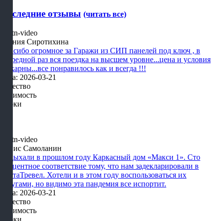
Последние отзывы
(читать все)
Ксения Сиротихина
Спасибо огромное за Гаражи из СИП панелей под ключ , в
очередной раз вся поездка на высшем уровне...цена и условия
шикарны...все понравилось как и всегда !!!
Дата: 2026-03-21
Качество
Стоимость
Сроки
Денис Самоланин
Отдыхали в прошлом году Каркасный дом «Макси 1». Сто
процентное соответствие тому, что нам задекларировали в
КартаТревел. Хотели и в этом году воспользоваться их
услугами, но видимо эта пандемия все испортит.
Дата: 2026-03-21
Качество
Стоимость
Сроки