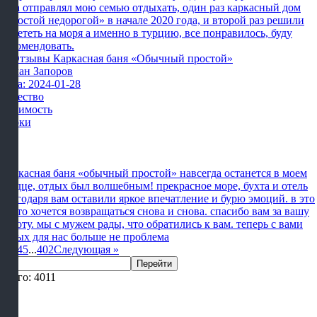
раза отправлял мою семью отдыхать, один раз каркасный дом
«простой недорогой» в начале 2020 года, и второй раз решили
полететь на моря а именно в турцию, все понравилось, буду
рекомендовать.
Роман Запоров
Дата: 2024-01-28
Качество
Стоимость
Сроки
Каркасная баня «обычный простой» навсегда останется в моем
сердце, отдых был волшебным! прекрасное море, бухта и отель
благодаря вам оставили яркое впечатление и бурю эмоций. в это
место хочется возвращаться снова и снова. спасибо вам за вашу
работу. мы с мужем рады, что обратились к вам. теперь с вами
отдых для нас больше не проблема
1
2
3
4
5
...
402
Следующая
»
Перейти
Всего: 4011