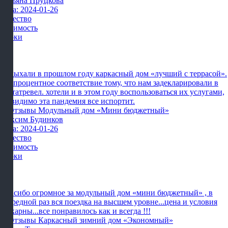
Татьяна Пруцкова
Дата: 2024-01-26
Качество
Стоимость
Сроки
Отдыхали в прошлом году каркасный дом «лучший с террасой».
сто процентное соответствие тому, что нам задекларировали в
картатревел. хотели и в этом году воспользоваться их услугами,
но видимо эта пандемия все испортит.
Максим Будинков
Дата: 2024-01-26
Качество
Стоимость
Сроки
Спасибо огромное за модульный дом «мини бюджетный» , в
очередной раз вся поездка на высшем уровне...цена и условия
шикарны...все понравилось как и всегда !!!