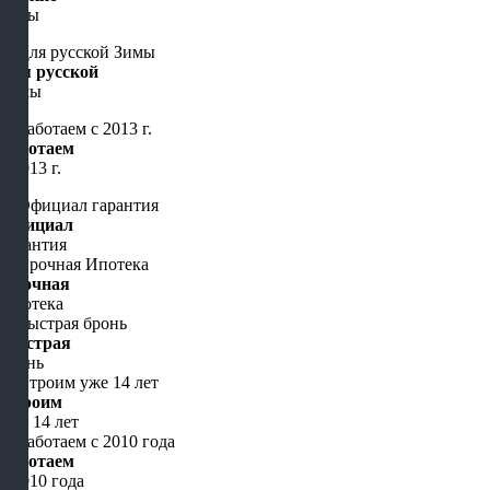
цены
Для русской
Зимы
Работаем
с 2013 г.
Официал
гарантия
Срочная
Ипотека
Быстрая
бронь
Строим
уже 14 лет
Работаем
с 2010 года