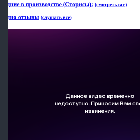
Будние в производстве (Сторисы):
(смотреть все)
Аудио отзывы
(слушать все)