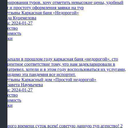
бронирования туров. хочу отметить невысокие цены, удобный
сайт и простоту оформления заявки на тур
Влада Куцемелова
Дата: 2024-01-27
Качество
Стоимость
Сроки
Отдыхали в прошлом году каркасная баня «недорогой». сто
процентное соответствие тому, что нам задекларировали в
картатревел. хотели и в этом году воспользоваться их услугами,
но видимо эта пандемия все испортит.
Елизавета Наумычева
Дата: 2024-01-27
Качество
Стоимость
Сроки
Доброго времени суток всем! советую данную тур агенство! 2