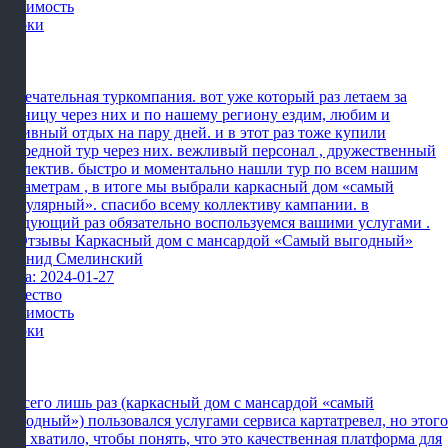
Стоимость
Сроки
Замечательная туркомпания. вот уже который раз летаем за
границу через них и по нашему региону ездим, любим и
активный отдых на пару дней. и в этот раз тоже купили
очередной тур через них. вежливый персонал , дружественный
коллектив. быстро и моментально нашли тур по всем нашим
параметрам , в итоге мы выбрали каркасный дом «самый
популярный». спасибо всему коллективу кампании. в
следующий раз обязательно воспользуемся вашими услугами .
Леонид Смелинский
Дата: 2024-01-27
Качество
Стоимость
Сроки
Я всего лишь раз (каркасный дом с мансардой «самый
выгодный») пользовался услугами сервиса картатревел, но этого
мне хватило, чтобы понять, что это качественная платформа для