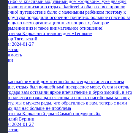
Спасибо за красивый модульный дом «ходовой»! уже дважды
доверяли организацию отдыха karttrvel и оба раза все прошло
отлично! путешествие было с маленьким ребёнком поэтому к
выбору тура подходили особенно трепетно. большое спасибо за
помощь во всех организационных вопросах, быстрое
оформление виз и такое внимательное отношение!
Фёдор Тягельский
Дата: 2024-01-27
Качество
Стоимость
Сроки
Каркасный зимний дом «теплый» навсегда останется в моем
сердце, отдых был волшебным! прекрасное море, бухта и отель
благодаря вам оставили яркое впечатление и бурю эмоций. в это
место хочется возвращаться снова и снова. спасибо вам за вашу
работу. мы с мужем рады, что обратились к вам. теперь с вами
отдых для нас больше не проблема
Василий Бурнин
Дата: 2024-01-27
Качество