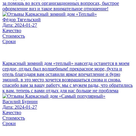
за помощь во всех организационных вопросах, быстрое
оформление виз и такое внимательное отношение!
Фёдор Тягельский
Дата: 2024-01-27
Качество
Стоимость
Сроки
Каркасный зимний дом «теплый» навсегда останется в моем
сердце, отдых был волшебным! прекрасное море, бухта и
отель благодаря вам оставили яркое впечатление и бурю
эмоций. в это место хочется возвращаться снова и снова.
спасибо вам за вашу работу. мы с мужем рады, что обратились
к вам. теперь с вами отдых для нас больше не проблема
Василий Бурнин
Дата: 2024-01-27
Качество
Стоимость
Сроки