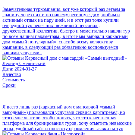
Замечательная туркомпания. вот уже который раз летаем за
границу через них и по нашему региону ездим, любим и
активный отдых на пару дней. и в этот раз тоже купили
очередной тур через них. вежливый персонал ,
дружественный коллектив. быстро и моментально нашли тур
по всем нашим параметрам , в итоге мы выбрали каркасный
дом «самый популярный». спасибо всему коллективу
кампании. в следующий раз обязательно воспользуемся
вашими услугами .
Леонид Смелинский
Дата: 2024-01-27
Качество
Стоимость
Сроки
Я всего лишь раз (каркасный дом с мансардой «самый
выгодный») пользовался услугами сервиса картатревел, но
этого мне хватило, чтобы понять, что это качественная
платформа для бронирования туров. хочу отметить невысокие
цены, удобный сайт и простоту оформления заявки на тур