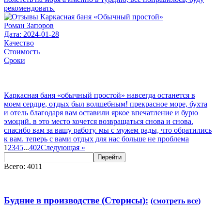
рекомендовать.
Роман Запоров
Дата: 2024-01-28
Качество
Стоимость
Сроки
Каркасная баня «обычный простой» навсегда останется в
моем сердце, отдых был волшебным! прекрасное море, бухта
и отель благодаря вам оставили яркое впечатление и бурю
эмоций. в это место хочется возвращаться снова и снова.
спасибо вам за вашу работу. мы с мужем рады, что обратились
к вам. теперь с вами отдых для нас больше не проблема
1
2
3
4
5
...
402
Следующая
»
Перейти
Всего: 4011
Будние в производстве (Сторисы):
(смотреть все)