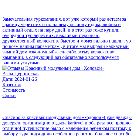
Замечательная туркомпания. вот уже который раз летаем за
границу через них и по нашему региону ездим, любим и
активный отдых на пару дней. и в этот раз тоже купили
очередной тур через них. вежливый персонал ,
дружественный коллектив. быстро и моментально нашли тур
по всем нашим параметрам , в итоге мы выбрали каркасный
зимний дом «экономный». спасибо всему коллективу
кампании. в следующий раз обязательно воспользуемся
вашими услугами .
Алла Церпинская
Дата: 2024-01-26
Качество
Стоимость
Сроки
Спасибо за красивый модульный дом «ходовой»! уже дважды
доверяли организацию отдыха karttrvel и оба раза все прошло
отлично! путешествие было с маленьким ребёнком поэтому к
выбору тура подходили особенно трепетно. большое спасибо