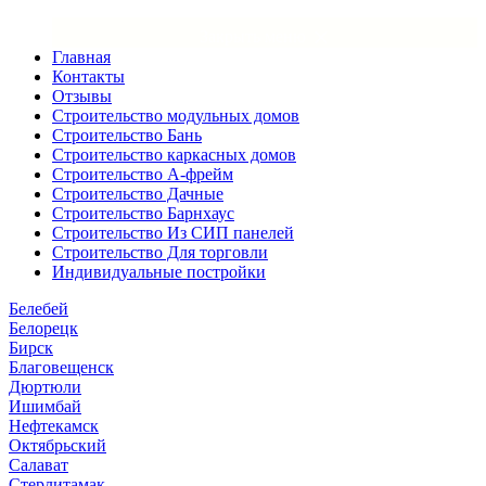
×
Закрыть меню
Главная
Контакты
Отзывы
Строительство модульных домов
Строительство Бань
Строительство каркасных домов
Строительство А-фрейм
Строительство Дачные
Строительство Барнхаус
Строительство Из СИП панелей
Строительство Для торговли
Индивидуальные постройки
Белебей
Белорецк
Бирск
Благовещенск
Дюртюли
Ишимбай
Нефтекамск
Октябрьский
Салават
Стерлитамак