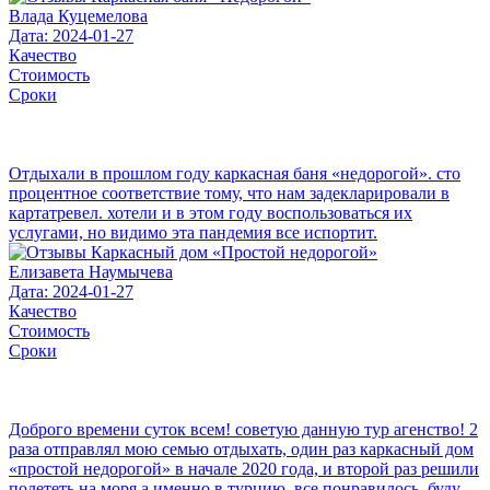
Влада Куцемелова
Дата: 2024-01-27
Качество
Стоимость
Сроки
Отдыхали в прошлом году каркасная баня «недорогой». сто
процентное соответствие тому, что нам задекларировали в
картатревел. хотели и в этом году воспользоваться их
услугами, но видимо эта пандемия все испортит.
Елизавета Наумычева
Дата: 2024-01-27
Качество
Стоимость
Сроки
Доброго времени суток всем! советую данную тур агенство! 2
раза отправлял мою семью отдыхать, один раз каркасный дом
«простой недорогой» в начале 2020 года, и второй раз решили
полететь на моря а именно в турцию, все понравилось, буду