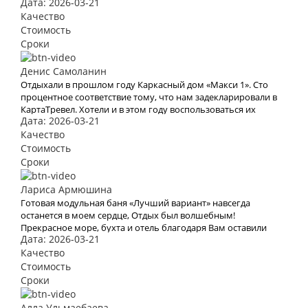
Дата: 2026-03-21
Качество
Стоимость
Сроки
Денис Самоланин
Отдыхали в прошлом году Каркасный дом «Макси 1». Сто
процентное соответствие тому, что нам задекларировали в
КартаТревел. Хотели и в этом году воспользоваться их
Дата: 2026-03-21
услугами, но видимо эта пандемия все испортит.
Качество
Стоимость
Сроки
Лариса Армюшина
Готовая модульная баня «Лучший вариант» навсегда
останется в моем сердце, Отдых был волшебным!
Прекрасное море, бухта и отель благодаря Вам оставили
Дата: 2026-03-21
яркое впечатление и бурю эмоций. В это место хочется
возвращаться Снова и снова. Спасибо Вам за Вашу работу.
Качество
Мы с мужем рады, что обратились к Вам. Теперь с Вами
Стоимость
отдых для нас больше не проблема
Сроки
Алла Ульмаебаева