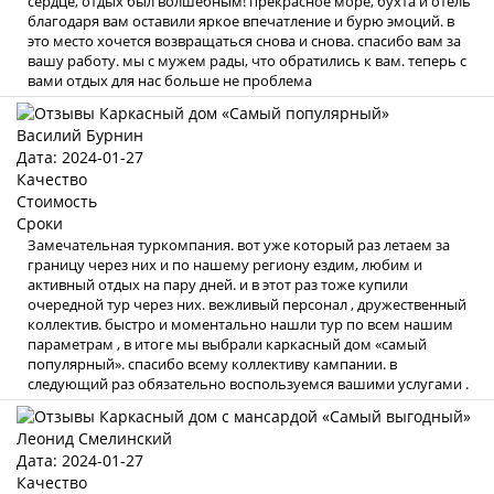
сердце, отдых был волшебным! прекрасное море, бухта и отель
благодаря вам оставили яркое впечатление и бурю эмоций. в
это место хочется возвращаться снова и снова. спасибо вам за
вашу работу. мы с мужем рады, что обратились к вам. теперь с
вами отдых для нас больше не проблема
Василий Бурнин
Дата: 2024-01-27
Качество
Стоимость
Сроки
Замечательная туркомпания. вот уже который раз летаем за
границу через них и по нашему региону ездим, любим и
активный отдых на пару дней. и в этот раз тоже купили
очередной тур через них. вежливый персонал , дружественный
коллектив. быстро и моментально нашли тур по всем нашим
параметрам , в итоге мы выбрали каркасный дом «самый
популярный». спасибо всему коллективу кампании. в
следующий раз обязательно воспользуемся вашими услугами .
Леонид Смелинский
Дата: 2024-01-27
Качество