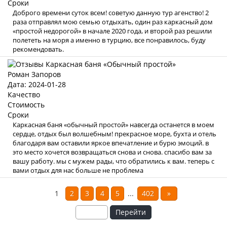
Сроки
Доброго времени суток всем! советую данную тур агенство! 2
раза отправлял мою семью отдыхать, один раз каркасный дом
«простой недорогой» в начале 2020 года, и второй раз решили
полететь на моря а именно в турцию, все понравилось, буду
рекомендовать.
Роман Запоров
Дата: 2024-01-28
Качество
Стоимость
Сроки
Каркасная баня «обычный простой» навсегда останется в моем
сердце, отдых был волшебным! прекрасное море, бухта и отель
благодаря вам оставили яркое впечатление и бурю эмоций. в
это место хочется возвращаться снова и снова. спасибо вам за
вашу работу. мы с мужем рады, что обратились к вам. теперь с
вами отдых для нас больше не проблема
1
2
3
4
5
...
402
»
Перейти