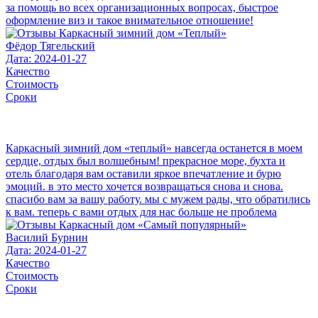
за помощь во всех организационных вопросах, быстрое
оформление виз и такое внимательное отношение!
Фёдор Тягельский
Дата: 2024-01-27
Качество
Стоимость
Сроки
Каркасный зимний дом «теплый» навсегда останется в моем
сердце, отдых был волшебным! прекрасное море, бухта и
отель благодаря вам оставили яркое впечатление и бурю
эмоций. в это место хочется возвращаться снова и снова.
спасибо вам за вашу работу. мы с мужем рады, что обратились
к вам. теперь с вами отдых для нас больше не проблема
Василий Бурнин
Дата: 2024-01-27
Качество
Стоимость
Сроки