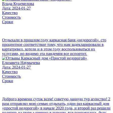
Влада Куцемелова
Дата: 2024-01-27
Качество
Стоимость
Сроки
Отдыхали в прошлом году каркасная баня «недорогой». сто
процентное соответствие тому, что нам задекларировали в
картатревел. хотели и в этом году воспользоваться их
услугами, но видимо эта пандемия все испортит.
Елизавета Наумычева
Дата: 2024-01-27
Качество
Стоимость
Сроки
Доброго времени суток всем! советую данную тур агенство! 2
раза отправлял мою семью отдыхать, один раз каркасный дом
«простой недорогой» в начале 2020 года, и второй раз решили
полететь на моря а именно в турцию, все понравилось, буду