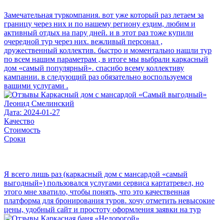
Замечательная туркомпания. вот уже который раз летаем за
границу через них и по нашему региону ездим, любим и
активный отдых на пару дней. и в этот раз тоже купили
очередной тур через них. вежливый персонал ,
дружественный коллектив. быстро и моментально нашли тур
по всем нашим параметрам , в итоге мы выбрали каркасный
дом «самый популярный». спасибо всему коллективу
кампании. в следующий раз обязательно воспользуемся
вашими услугами .
Леонид Смелинский
Дата: 2024-01-27
Качество
Стоимость
Сроки
Я всего лишь раз (каркасный дом с мансардой «самый
выгодный») пользовался услугами сервиса картатревел, но
этого мне хватило, чтобы понять, что это качественная
платформа для бронирования туров. хочу отметить невысокие
цены, удобный сайт и простоту оформления заявки на тур