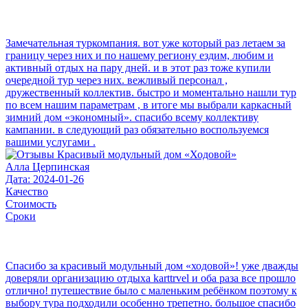
Замечательная туркомпания. вот уже который раз летаем за
границу через них и по нашему региону ездим, любим и
активный отдых на пару дней. и в этот раз тоже купили
очередной тур через них. вежливый персонал ,
дружественный коллектив. быстро и моментально нашли тур
по всем нашим параметрам , в итоге мы выбрали каркасный
зимний дом «экономный». спасибо всему коллективу
кампании. в следующий раз обязательно воспользуемся
вашими услугами .
Алла Церпинская
Дата: 2024-01-26
Качество
Стоимость
Сроки
Спасибо за красивый модульный дом «ходовой»! уже дважды
доверяли организацию отдыха karttrvel и оба раза все прошло
отлично! путешествие было с маленьким ребёнком поэтому к
выбору тура подходили особенно трепетно. большое спасибо