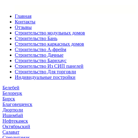
×
Закрыть меню
Главная
Контакты
Отзывы
Строительство модульных домов
Строительство Бань
Строительство каркасных домов
Строительство А-фрейм
Строительство Дачные
Строительство Барнхаус
Строительство Из СИП панелей
Строительство Для торговли
Индивидуальные постройки
Белебей
Белорецк
Бирск
Благовещенск
Дюртюли
Ишимбай
Нефтекамск
Октябрьский
Салават
Стерлитамак