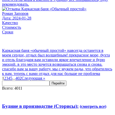
рекомендовать.
Роман Запоров
Дата: 2024-01-28
Качество
Стоимость
Сроки
Каркасная баня «обычный простой» навсегда останется в
моем сердце, отдых был волшебным! прекрасное море, бухта
и отель благодаря вам оставили яркое впечатление и бурю
эмоций. в это место хочется возвращаться снова и снова.
спасибо вам за вашу работу. мы с мужем рады, что обратились
к вам. теперь с вами отдых для нас больше не проблема
1
2
3
4
5
...
402
Следующая
»
Перейти
Всего: 4011
Будние в производстве (Сторисы):
(смотреть все)