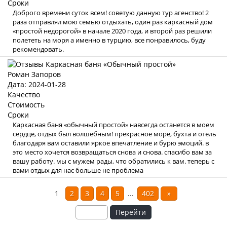
Сроки
Доброго времени суток всем! советую данную тур агенство! 2
раза отправлял мою семью отдыхать, один раз каркасный дом
«простой недорогой» в начале 2020 года, и второй раз решили
полететь на моря а именно в турцию, все понравилось, буду
рекомендовать.
Роман Запоров
Дата: 2024-01-28
Качество
Стоимость
Сроки
Каркасная баня «обычный простой» навсегда останется в моем
сердце, отдых был волшебным! прекрасное море, бухта и отель
благодаря вам оставили яркое впечатление и бурю эмоций. в
это место хочется возвращаться снова и снова. спасибо вам за
вашу работу. мы с мужем рады, что обратились к вам. теперь с
вами отдых для нас больше не проблема
1
2
3
4
5
...
402
»
Перейти