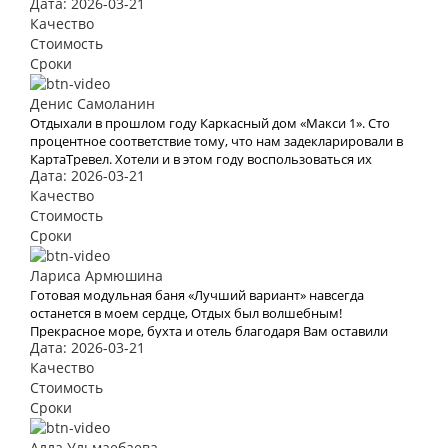
Дата: 2026-03-21
Качество
Стоимость
Сроки
Денис Самоланин
Отдыхали в прошлом году Каркасный дом «Макси 1». Сто
процентное соответствие тому, что нам задекларировали в
КартаТревел. Хотели и в этом году воспользоваться их
Дата: 2026-03-21
услугами, но видимо эта пандемия все испортит.
Качество
Стоимость
Сроки
Лариса Армюшина
Готовая модульная баня «Лучший вариант» навсегда
останется в моем сердце, Отдых был волшебным!
Прекрасное море, бухта и отель благодаря Вам оставили
Дата: 2026-03-21
яркое впечатление и бурю эмоций. В это место хочется
возвращаться Снова и снова. Спасибо Вам за Вашу работу.
Качество
Мы с мужем рады, что обратились к Вам. Теперь с Вами
Стоимость
отдых для нас больше не проблема
Сроки
Алла Ульмаебаева