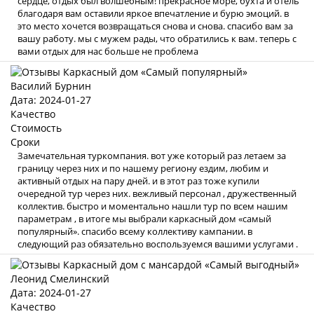
сердце, отдых был волшебным! прекрасное море, бухта и отель
благодаря вам оставили яркое впечатление и бурю эмоций. в
это место хочется возвращаться снова и снова. спасибо вам за
вашу работу. мы с мужем рады, что обратились к вам. теперь с
вами отдых для нас больше не проблема
Василий Бурнин
Дата: 2024-01-27
Качество
Стоимость
Сроки
Замечательная туркомпания. вот уже который раз летаем за
границу через них и по нашему региону ездим, любим и
активный отдых на пару дней. и в этот раз тоже купили
очередной тур через них. вежливый персонал , дружественный
коллектив. быстро и моментально нашли тур по всем нашим
параметрам , в итоге мы выбрали каркасный дом «самый
популярный». спасибо всему коллективу кампании. в
следующий раз обязательно воспользуемся вашими услугами .
Леонид Смелинский
Дата: 2024-01-27
Качество