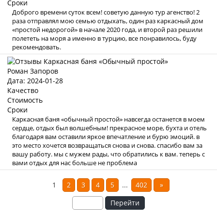
Сроки
Доброго времени суток всем! советую данную тур агенство! 2
раза отправлял мою семью отдыхать, один раз каркасный дом
«простой недорогой» в начале 2020 года, и второй раз решили
полететь на моря а именно в турцию, все понравилось, буду
рекомендовать.
Роман Запоров
Дата: 2024-01-28
Качество
Стоимость
Сроки
Каркасная баня «обычный простой» навсегда останется в моем
сердце, отдых был волшебным! прекрасное море, бухта и отель
благодаря вам оставили яркое впечатление и бурю эмоций. в
это место хочется возвращаться снова и снова. спасибо вам за
вашу работу. мы с мужем рады, что обратились к вам. теперь с
вами отдых для нас больше не проблема
1
2
3
4
5
...
402
»
Перейти