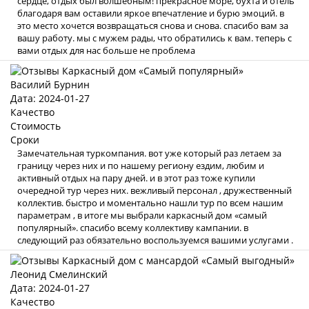
сердце, отдых был волшебным! прекрасное море, бухта и отель
благодаря вам оставили яркое впечатление и бурю эмоций. в
это место хочется возвращаться снова и снова. спасибо вам за
вашу работу. мы с мужем рады, что обратились к вам. теперь с
вами отдых для нас больше не проблема
Василий Бурнин
Дата: 2024-01-27
Качество
Стоимость
Сроки
Замечательная туркомпания. вот уже который раз летаем за
границу через них и по нашему региону ездим, любим и
активный отдых на пару дней. и в этот раз тоже купили
очередной тур через них. вежливый персонал , дружественный
коллектив. быстро и моментально нашли тур по всем нашим
параметрам , в итоге мы выбрали каркасный дом «самый
популярный». спасибо всему коллективу кампании. в
следующий раз обязательно воспользуемся вашими услугами .
Леонид Смелинский
Дата: 2024-01-27
Качество