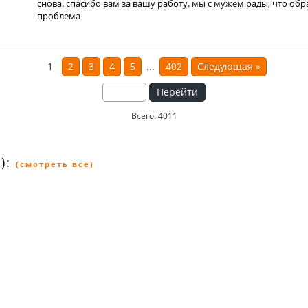
снова. спасибо вам за вашу работу. мы с мужем рады, что обр
проблема
1
2
3
4
5
...
402
Следующая
»
Перейти
Всего: 4011
):
(смотреть все)