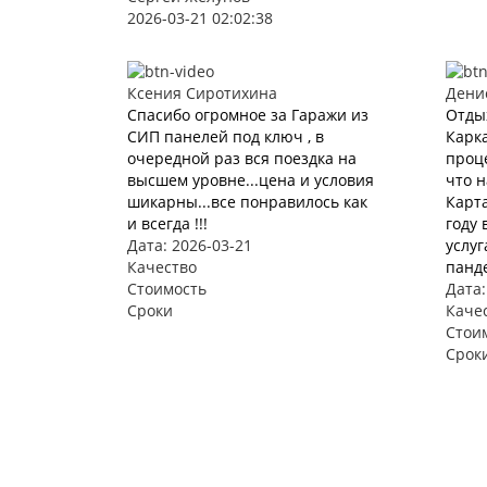
2026-03-21 02:02:38
Ксения Сиротихина
Дени
Спасибо огромное за Гаражи из
Отды
СИП панелей под ключ , в
Карка
очередной раз вся поездка на
проце
высшем уровне...цена и условия
что 
шикарны...все понравилось как
Карта
и всегда !!!
году 
Дата: 2026-03-21
услуг
Качество
панде
Стоимость
Дата:
Сроки
Каче
Стои
Срок