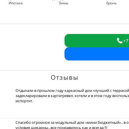
Ипотека
Зимы
бронь
+7
Отзывы
Отдыхали в прошлом году каркасный дом «лучший с террасой»
задекларировали в картатревел. хотели и в этом году восполь
испортит.
Спасибо огромное за модульный дом «мини бюджетный» , в оч
условия шикарны...все понравилось как и всегда !!!