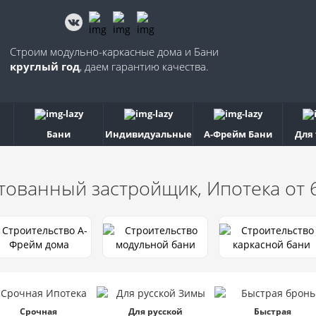
Строим модульно-каркасные дома и Бани
круглый год
, даем гарантию качества.
Бани
Индивидуальные
А-Фрейм Бани
Для
тованный застройщик, Ипотека от
Срочная
Для русской
Быстрая