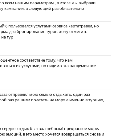
по всем нашим параметрам , в итоге мы выбрали
ву кампании. в следующий раз обязательно
й») пользовался услугами сервиса картатревел, но
форма для бронирования туров. хочу отметить
 на тур
оцентное соответствие тому, что нам
зоваться их услугами, но видимо эта пандемия все
 раза отправлял мою семью отдыхать, один раз
орой раз решили полететь на моря а именно в турцию,
м сердце, отдых был волшебным! прекрасное море,
рю эмоций. в это место хочется возвращаться снова и