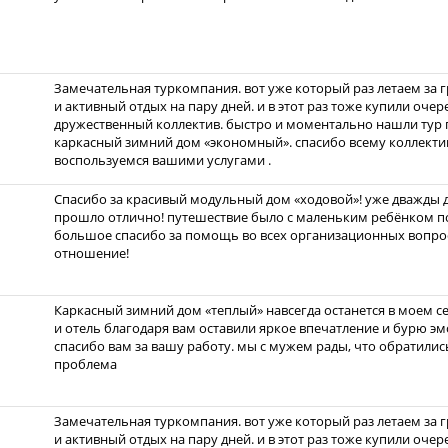
Замечательная туркомпания. вот уже который раз летаем за 
и активный отдых на пару дней. и в этот раз тоже купили очер
дружественный коллектив. быстро и моментально нашли тур 
каркасный зимний дом «экономный». спасибо всему коллекти
воспользуемся вашими услугами .
Спасибо за красивый модульный дом «ходовой»! уже дважды до
прошло отлично! путешествие было с маленьким ребёнком по
большое спасибо за помощь во всех организационных вопрос
отношение!
Каркасный зимний дом «теплый» навсегда останется в моем с
и отель благодаря вам оставили яркое впечатление и бурю эмо
спасибо вам за вашу работу. мы с мужем рады, что обратились
проблема
Замечательная туркомпания. вот уже который раз летаем за 
и активный отдых на пару дней. и в этот раз тоже купили очер