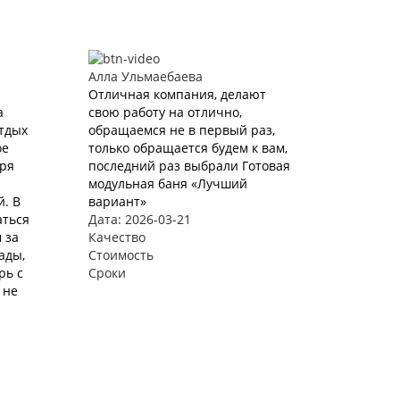
Алла Ульмаебаева
Отличная компания, делают
а
свою работу на отлично,
Отдых
обращаемся не в первый раз,
ое
только обращается будем к вам,
аря
последний раз выбрали Готовая
модульная баня «Лучший
. В
вариант»
аться
Дата: 2026-03-21
 за
Качество
ады,
Стоимость
рь с
Сроки
 не