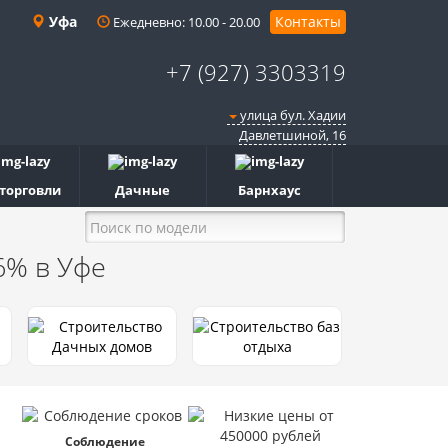
Уфа
Контакты
Ежедневно: 10.00 - 20.00
+7 (927) 3303319
улица бул. Хадии
Давлетшиной, 16
 торговли
Дачные
Барнхаус
 6%
в Уфе
Соблюдение