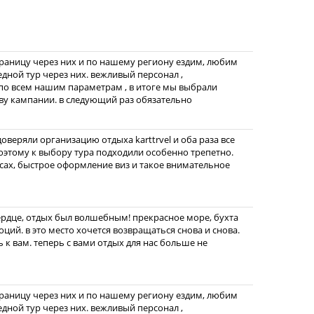
границу через них и по нашему региону ездим, любим
едной тур через них. вежливый персонал ,
по всем нашим параметрам , в итоге мы выбрали
ву кампании. в следующий раз обязательно
веряли организацию отдыха karttrvel и оба раза все
этому к выбору тура подходили особенно трепетно.
ах, быстрое оформление виз и такое внимательное
ердце, отдых был волшебным! прекрасное море, бухта
ций. в это место хочется возвращаться снова и снова.
 к вам. теперь с вами отдых для нас больше не
границу через них и по нашему региону ездим, любим
едной тур через них. вежливый персонал ,