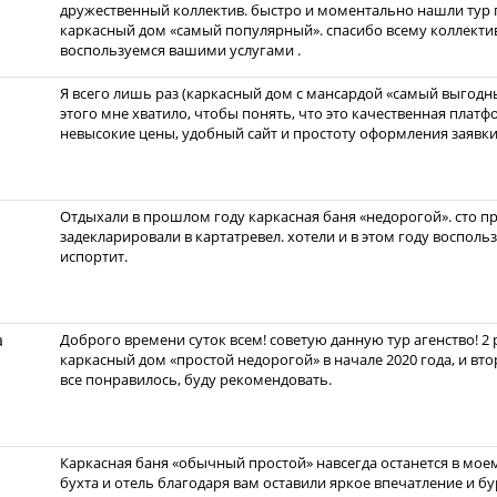
дружественный коллектив. быстро и моментально нашли тур 
каркасный дом «самый популярный». спасибо всему коллекти
воспользуемся вашими услугами .
Я всего лишь раз (каркасный дом с мансардой «самый выгодны
этого мне хватило, чтобы понять, что это качественная плат
невысокие цены, удобный сайт и простоту оформления заявки
Отдыхали в прошлом году каркасная баня «недорогой». сто пр
задекларировали в картатревел. хотели и в этом году восполь
испортит.
а
Доброго времени суток всем! советую данную тур агенство! 2
каркасный дом «простой недорогой» в начале 2020 года, и вт
все понравилось, буду рекомендовать.
Каркасная баня «обычный простой» навсегда останется в мое
бухта и отель благодаря вам оставили яркое впечатление и бу