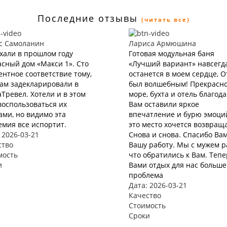
Последние отзывы
(читать все)
с Самоланин
Лариса Армюшина
хали в прошлом году
Готовая модульная баня
сный дом «Макси 1». Сто
«Лучший вариант» навсегд
нтное соответствие тому,
останется в моем сердце, 
нам задекларировали в
был волшебным! Прекрасн
Тревел. Хотели и в этом
море, бухта и отель благод
воспользоваться их
Вам оставили яркое
ами, но видимо эта
впечатление и бурю эмоций
мия все испортит.
это место хочется возвращ
 2026-03-21
Снова и снова. Спасибо Вам
ство
Вашу работу. Мы с мужем р
мость
что обратились к Вам. Тепе
и
Вами отдых для нас больше
проблема
Дата: 2026-03-21
Качество
Стоимость
Сроки