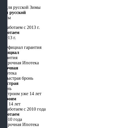
Для русской
Зимы
Работаем
с 2013 г.
Официал
гарантия
Срочная
Ипотека
Быстрая
бронь
Строим
уже 14 лет
Работаем
с 2010 года