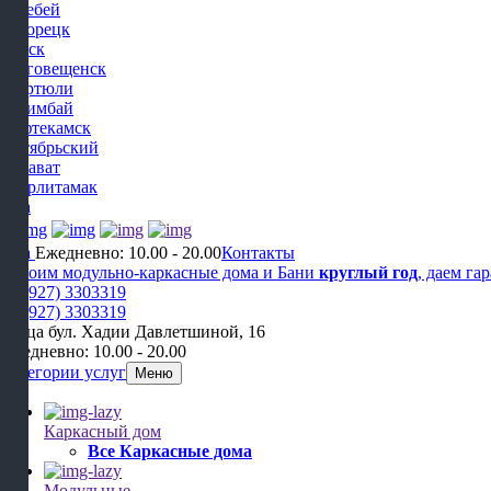
Белебей
Белорецк
Бирск
Благовещенск
Дюртюли
Ишимбай
Нефтекамск
Октябрьский
Салават
Стерлитамак
Уфа
Уфа
Ежедневно: 10.00 - 20.00
Контакты
Строим модульно-каркасные дома и Бани
круглый год
, даем га
+7 (927) 3303319
+7 (927) 3303319
улица бул. Хадии Давлетшиной, 16
Ежедневно: 10.00 - 20.00
Категории услуг
Меню
Каркасный дом
Все Каркасные дома
Модульные