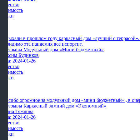
Качество
Стоимость
Сроки
Отдыхали в прошлом году каркасный дом «лучший с террасой». ст
но видимо эта пандемия все испортит.
Максим Будинков
Дата: 2024-01-26
Качество
Стоимость
Сроки
Спасибо огромное за модульный дом «мини бюджетный» , в очеред
Ирина Тяжлова
Дата: 2024-01-26
Качество
Стоимость
Сроки