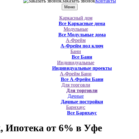
Заказать звонок
Контакты
Меню
Каркасный дом
Все Каркасные дома
Модульные
Все Модульные дома
А-Фрейм
А-Фрейм под ключ
Бани
Все Бани
Индивидуальные
Индивидуальные проекты
А-Фрейм Бани
Все А-Фрейм Бани
Для торговли
Для торговли
Дачные
Дачные постройки
Барнхаус
Все Барнхаус
, Ипотека от 6%
в Уфе