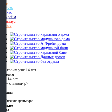
Бани
Модуль
Каркас
А-Фрейм
Барнхаус
Отдых
Строим
уже 14 лет
5+
отзывы
Низкие
цены