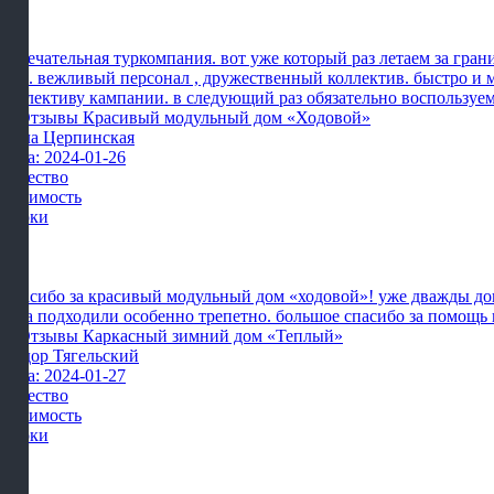
Замечательная туркомпания. вот уже который раз летаем за гран
них. вежливый персонал , дружественный коллектив. быстро и 
коллективу кампании. в следующий раз обязательно воспользуе
Алла Церпинская
Дата: 2024-01-26
Качество
Стоимость
Сроки
Спасибо за красивый модульный дом «ходовой»! уже дважды дове
тура подходили особенно трепетно. большое спасибо за помощь
Фёдор Тягельский
Дата: 2024-01-27
Качество
Стоимость
Сроки