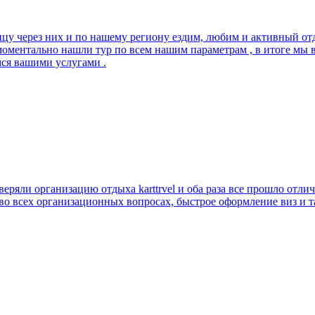
ицу через них и по нашему региону ездим, любим и активный отд
моментально нашли тур по всем нашим параметрам , в итоге мы
мся вашими услугами .
ряли организацию отдыха karttrvel и оба раза все прошло отли
 во всех организационных вопросах, быстрое оформление виз и 