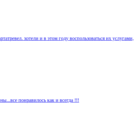
татревел. хотели и в этом году воспользоваться их услугами,
...все понравилось как и всегда !!!