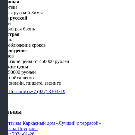
Срочная
Ипотека
Для русской
Зимы
Быстрая
бронь
Соблюдение
сроков
Низкие цены
от 450000 рублей
Нас найти легко
Мы онлайн, пишите, звоните
Позвонить
+7 (927) 3303319
Отзывы
Татьяна Пруцкова
Дата: 2024-01-26