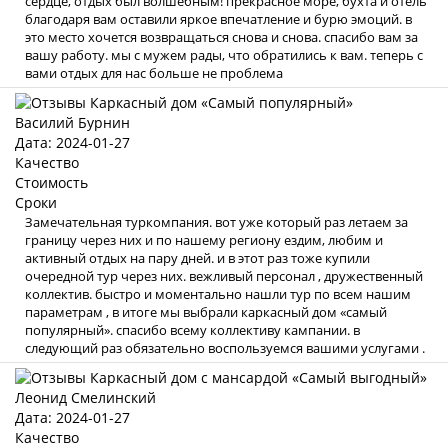
сердце, отдых был волшебным! прекрасное море, бухта и отель
благодаря вам оставили яркое впечатление и бурю эмоций. в
это место хочется возвращаться снова и снова. спасибо вам за
вашу работу. мы с мужем рады, что обратились к вам. теперь с
вами отдых для нас больше не проблема
Василий Бурнин
Дата: 2024-01-27
Качество
Стоимость
Сроки
Замечательная туркомпания. вот уже который раз летаем за
границу через них и по нашему региону ездим, любим и
активный отдых на пару дней. и в этот раз тоже купили
очередной тур через них. вежливый персонал , дружественный
коллектив. быстро и моментально нашли тур по всем нашим
параметрам , в итоге мы выбрали каркасный дом «самый
популярный». спасибо всему коллективу кампании. в
следующий раз обязательно воспользуемся вашими услугами .
Леонид Смелинский
Дата: 2024-01-27
Качество