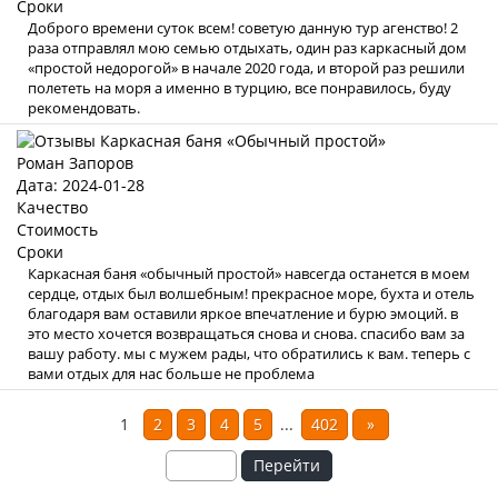
Сроки
Доброго времени суток всем! советую данную тур агенство! 2
раза отправлял мою семью отдыхать, один раз каркасный дом
«простой недорогой» в начале 2020 года, и второй раз решили
полететь на моря а именно в турцию, все понравилось, буду
рекомендовать.
Роман Запоров
Дата: 2024-01-28
Качество
Стоимость
Сроки
Каркасная баня «обычный простой» навсегда останется в моем
сердце, отдых был волшебным! прекрасное море, бухта и отель
благодаря вам оставили яркое впечатление и бурю эмоций. в
это место хочется возвращаться снова и снова. спасибо вам за
вашу работу. мы с мужем рады, что обратились к вам. теперь с
вами отдых для нас больше не проблема
1
2
3
4
5
...
402
»
Перейти