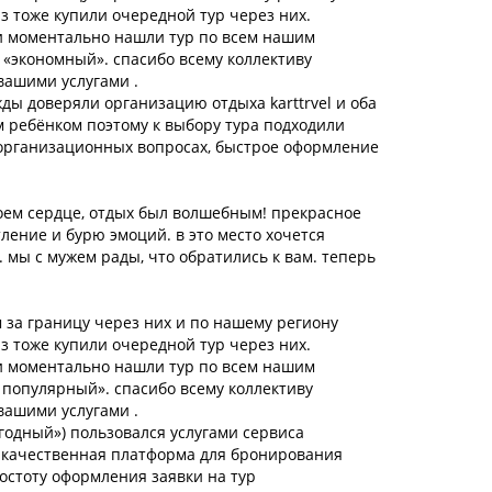
аз тоже купили очередной тур через них.
и моментально нашли тур по всем нашим
 «экономный». спасибо всему коллективу
вашими услугами .
ды доверяли организацию отдыха karttrvel и оба
м ребёнком поэтому к выбору тура подходили
 организационных вопросах, быстрое оформление
оем сердце, отдых был волшебным! прекрасное
тление и бурю эмоций. в это место хочется
. мы с мужем рады, что обратились к вам. теперь
 за границу через них и по нашему региону
аз тоже купили очередной тур через них.
и моментально нашли тур по всем нашим
 популярный». спасибо всему коллективу
вашими услугами .
годный») пользовался услугами сервиса
то качественная платформа для бронирования
ростоту оформления заявки на тур