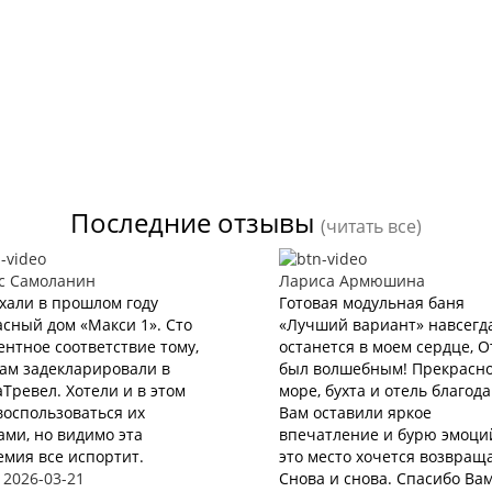
Последние отзывы
(читать все)
с Самоланин
Лариса Армюшина
хали в прошлом году
Готовая модульная баня
сный дом «Макси 1». Сто
«Лучший вариант» навсегд
нтное соответствие тому,
останется в моем сердце, 
нам задекларировали в
был волшебным! Прекрасн
Тревел. Хотели и в этом
море, бухта и отель благод
воспользоваться их
Вам оставили яркое
ами, но видимо эта
впечатление и бурю эмоций
мия все испортит.
это место хочется возвращ
 2026-03-21
Снова и снова. Спасибо Вам