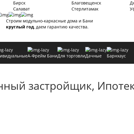
Бирск
Благовещенск
Д
Салават
Стерлитамак
У
Строим модульно-каркасные дома и Бани
круглый год
, даем гарантию качества.
ивидуальные
А-Фрейм Бани
Для торговли
Дачные
Барнхаус
нный застройщик, Ипотек