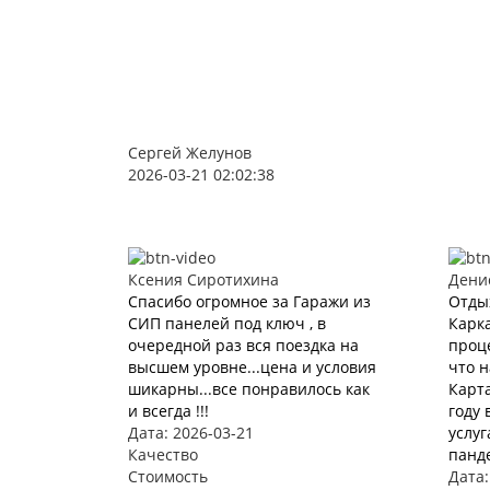
Сергей Желунов
2026-03-21 02:02:38
Ксения Сиротихина
Дени
Спасибо огромное за Гаражи из
Отды
СИП панелей под ключ , в
Карка
очередной раз вся поездка на
проце
высшем уровне...цена и условия
что 
шикарны...все понравилось как
Карта
и всегда !!!
году 
Дата: 2026-03-21
услуг
Качество
панде
Стоимость
Дата: