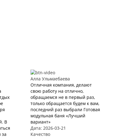
Алла Ульмаебаева
Отличная компания, делают
а
свою работу на отлично,
Отдых
обращаемся не в первый раз,
ое
только обращается будем к вам,
аря
последний раз выбрали Готовая
модульная баня «Лучший
. В
вариант»
аться
Дата: 2026-03-21
 за
Качество