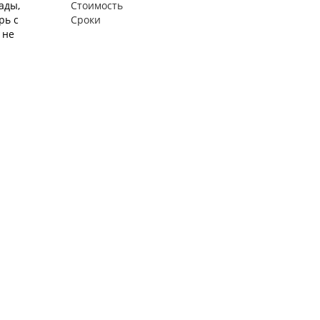
ады,
Стоимость
рь с
Сроки
 не