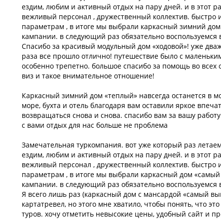
ездим, любим и активный отдых на пару дней. и в этот р
вежливый персонал , дружественный коллектив. быстро 
параметрам , в итоге мы выбрали каркасный зимний дом
кампании. в следующий раз обязательно воспользуемся 
Спасибо за красивый модульный дом «ходовой»! уже дваж
раза все прошло отлично! путешествие было с маленьки
особенно трепетно. большое спасибо за помощь во всех
виз и такое внимательное отношение!
Каркасный зимний дом «теплый» навсегда останется в м
море, бухта и отель благодаря вам оставили яркое впеча
возвращаться снова и снова. спасибо вам за вашу работу
с вами отдых для нас больше не проблема
Замечательная туркомпания. вот уже который раз летаем
ездим, любим и активный отдых на пару дней. и в этот р
вежливый персонал , дружественный коллектив. быстро 
параметрам , в итоге мы выбрали каркасный дом «самый
кампании. в следующий раз обязательно воспользуемся 
Я всего лишь раз (каркасный дом с мансардой «самый вы
картатревел, но этого мне хватило, чтобы понять, что э
туров. хочу отметить невысокие цены, удобный сайт и п