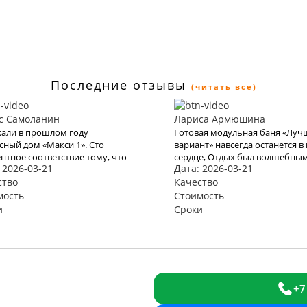
Последние отзывы
(читать все)
с Самоланин
Лариса Армюшина
али в прошлом году
Готовая модульная баня «Лу
сный дом «Макси 1». Сто
вариант» навсегда останется в
нтное соответствие тому, что
сердце, Отдых был волшебным
 2026-03-21
Дата: 2026-03-21
адекларировали в КартаТревел.
Прекрасное море, бухта и оте
и и в этом году
ство
благодаря Вам оставили яркое
Качество
льзоваться их услугами, но
впечатление и бурю эмоций. В
мость
Стоимость
о эта пандемия все испортит.
место хочется возвращаться 
и
Сроки
и снова. Спасибо Вам за Вашу
работу. Мы с мужем рады, что
обратились к Вам. Теперь с В
отдых для нас больше не про
+7