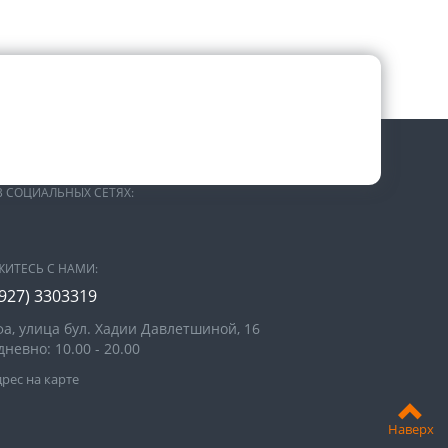
В СОЦИАЛЬНЫХ СЕТЯХ:
ЖИТЕСЬ С НАМИ:
(927) 3303319
фа, улица бул. Хадии Давлетшиной, 16
невно: 10.00 - 20.00
рес на карте
Наверх