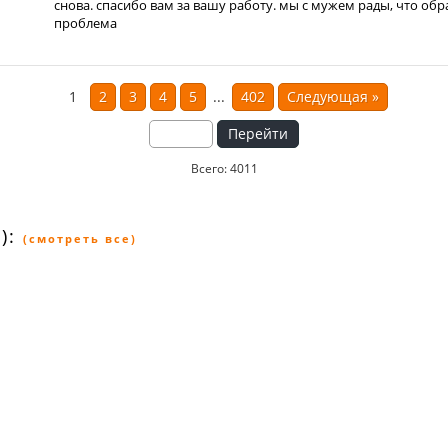
снова. спасибо вам за вашу работу. мы с мужем рады, что обр
проблема
1
2
3
4
5
...
402
Следующая
»
Перейти
Всего: 4011
):
(смотреть все)