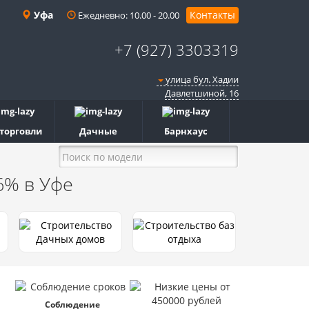
Уфа
Контакты
Ежедневно: 10.00 - 20.00
+7 (927) 3303319
улица бул. Хадии
Давлетшиной, 16
 торговли
Дачные
Барнхаус
 6%
в Уфе
Соблюдение