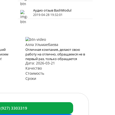
Аудио отзыв BashModul
2019-04-28 19:32:01
Алла Ульмаебаева
чший
Отличная компания, делают свою
 моем
работу на отлично, обращаемся не в
!
первый раз, только обращается
Дата: 2026-03-21
ль
будем к вам, последний раз выбрали
Готовая модульная баня «Лучший
Качество
 это
вариант»
Стоимость
Снова
Сроки
ами
блема
 (927) 3303319