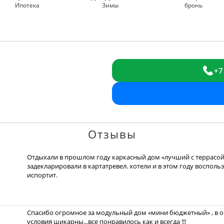
Ипотека
Зимы
бронь
+7
Отзывы
Отдыхали в прошлом году каркасный дом «лучший с террасой»
задекларировали в картатревел. хотели и в этом году восполь
испортит.
Спасибо огромное за модульный дом «мини бюджетный» , в оч
условия шикарны...все понравилось как и всегда !!!