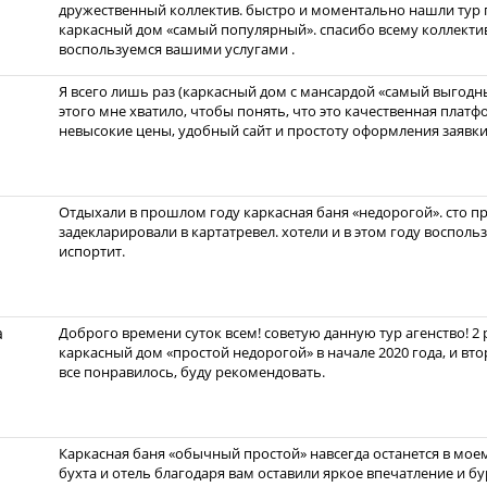
дружественный коллектив. быстро и моментально нашли тур 
каркасный дом «самый популярный». спасибо всему коллекти
воспользуемся вашими услугами .
Я всего лишь раз (каркасный дом с мансардой «самый выгодны
этого мне хватило, чтобы понять, что это качественная плат
невысокие цены, удобный сайт и простоту оформления заявки
Отдыхали в прошлом году каркасная баня «недорогой». сто пр
задекларировали в картатревел. хотели и в этом году восполь
испортит.
а
Доброго времени суток всем! советую данную тур агенство! 2
каркасный дом «простой недорогой» в начале 2020 года, и вт
все понравилось, буду рекомендовать.
Каркасная баня «обычный простой» навсегда останется в мое
бухта и отель благодаря вам оставили яркое впечатление и бу