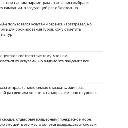
по всем нашим параметрам , в итоге мы выбрали
ву кампании. в следующий раз обязательно
й») пользовался услугами сервиса картатревел, но
форма для бронирования туров. хочу отметить
 на тур
оцентное соответствие тому, что нам
зоваться их услугами, но видимо эта пандемия все
 раза отправлял мою семью отдыхать, один раз
орой раз решили полететь на моря а именно в турцию,
м сердце, отдых был волшебным! прекрасное море,
рю эмоций. в это место хочется возвращаться снова и