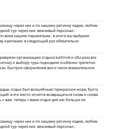
границу через них и по нашему региону ездим, любим
едной тур через них. вежливый персонал ,
по всем нашим параметрам , в итоге мы выбрали
ву кампании. в следующий раз обязательно
веряли организацию отдыха karttrvel и оба раза все
этому к выбору тура подходили особенно трепетно.
ах, быстрое оформление виз и такое внимательное
ердце, отдых был волшебным! прекрасное море, бухта
ций. в это место хочется возвращаться снова и снова.
 к вам. теперь с вами отдых для нас больше не
границу через них и по нашему региону ездим, любим
едной тур через них. вежливый персонал ,