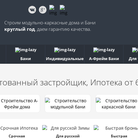
Строим модульно-каркасные дома и Бани
круглый год
, даем гарантию качества.
Бани
Индивидуальные
А-Фрейм Бани
Для
тованный застройщик, Ипотека от
Срочная
Для русской
Быстрая