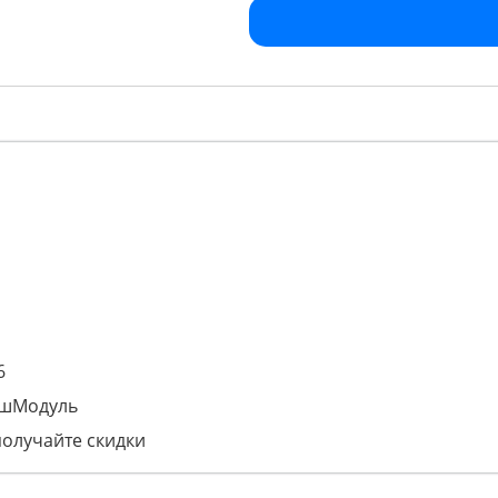
6
ашМодуль
получайте скидки