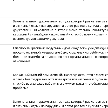
Замечательная туркомпания. вот уже который раз летаем за 
и активный отдых на пару дней. и в этот раз тоже купили очер
дружественный коллектив. быстро и моментально нашли тур 
каркасный зимний дом «экономный». спасибо всему коллекти
воспользуемся вашими услугами .
Спасибо за красивый модульный дом «ходовой»! уже дважды до
прошло отлично! путешествие было с маленьким ребёнком по
большое спасибо за помощь во всех организационных вопрос
отношение!
Каркасный зимний дом «теплый» навсегда останется в моем с
и отель благодаря вам оставили яркое впечатление и бурю эмо
спасибо вам за вашу работу. мы с мужем рады, что обратились
проблема
Замечательная туркомпания. вот уже который раз летаем за 
и активный отдых на пару дней. и в этот раз тоже купили очер