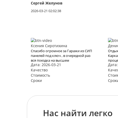
Сергей Желунов
2026-03-21 02:02:38
Ксения Сиротихина
Дени
Спасибо огромное за Гаражи из СИП
Отдых
панелей под ключ , в очередной раз
Карка
вся поездка на высшем
проце
Дата: 2026-03-21
Дата:
уровне...цена и условия
нам з
шикарны...все понравилось как и
Качество
Хотел
Каче
всегда !!!
воспо
Стоимость
Стои
видим
Сроки
Срок
Нас найти легко