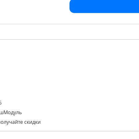
6
ашМодуль
получайте скидки