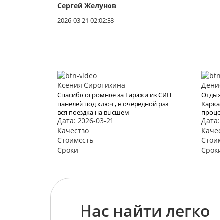
Сергей Желунов
2026-03-21 02:02:38
Ксения Сиротихина
Дени
Спасибо огромное за Гаражи из СИП
Отдых
панелей под ключ , в очередной раз
Карка
вся поездка на высшем
проце
Дата: 2026-03-21
Дата:
уровне...цена и условия
нам з
шикарны...все понравилось как и
Качество
Хотел
Каче
всегда !!!
воспо
Стоимость
Стои
видим
Сроки
Срок
Нас найти легко