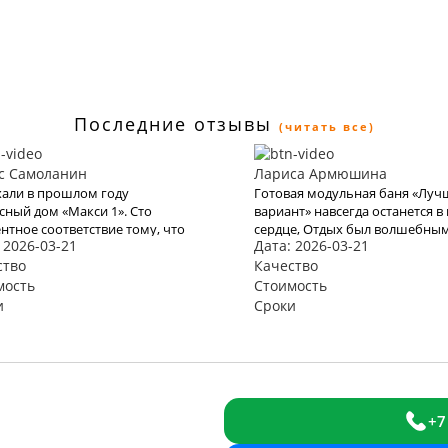
Последние отзывы
(читать все)
с Самоланин
Лариса Армюшина
али в прошлом году
Готовая модульная баня «Лу
сный дом «Макси 1». Сто
вариант» навсегда останется в
нтное соответствие тому, что
сердце, Отдых был волшебным
 2026-03-21
Дата: 2026-03-21
адекларировали в КартаТревел.
Прекрасное море, бухта и оте
и и в этом году
ство
благодаря Вам оставили яркое
Качество
льзоваться их услугами, но
впечатление и бурю эмоций. В
мость
Стоимость
о эта пандемия все испортит.
место хочется возвращаться 
и
Сроки
и снова. Спасибо Вам за Вашу
работу. Мы с мужем рады, что
обратились к Вам. Теперь с В
отдых для нас больше не про
+7