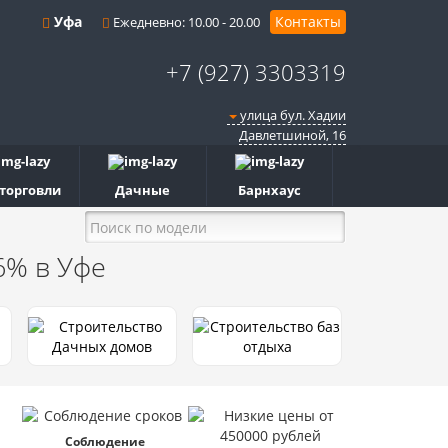
Уфа
Контакты
Ежедневно: 10.00 - 20.00
+7 (927) 3303319
улица бул. Хадии
Давлетшиной, 16
 торговли
Дачные
Барнхаус
 6%
в Уфе
Соблюдение