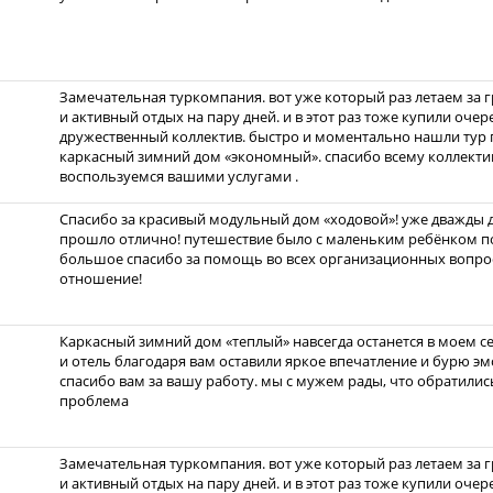
Замечательная туркомпания. вот уже который раз летаем за 
и активный отдых на пару дней. и в этот раз тоже купили очер
дружественный коллектив. быстро и моментально нашли тур 
каркасный зимний дом «экономный». спасибо всему коллекти
воспользуемся вашими услугами .
Спасибо за красивый модульный дом «ходовой»! уже дважды до
прошло отлично! путешествие было с маленьким ребёнком по
большое спасибо за помощь во всех организационных вопрос
отношение!
Каркасный зимний дом «теплый» навсегда останется в моем с
и отель благодаря вам оставили яркое впечатление и бурю эмо
спасибо вам за вашу работу. мы с мужем рады, что обратились
проблема
Замечательная туркомпания. вот уже который раз летаем за 
и активный отдых на пару дней. и в этот раз тоже купили очер