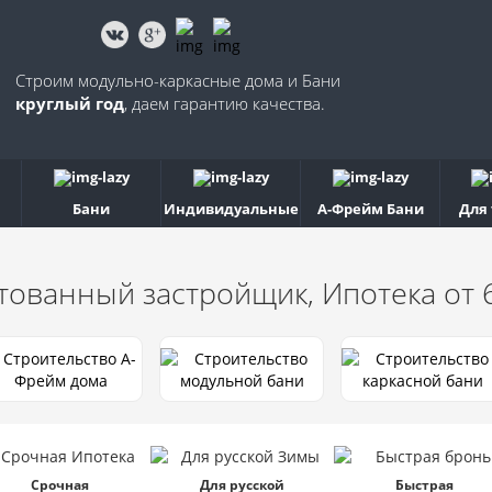
Строим модульно-каркасные дома и Бани
круглый год
, даем гарантию качества.
Бани
Индивидуальные
А-Фрейм Бани
Для
тованный застройщик, Ипотека от
Срочная
Для русской
Быстрая