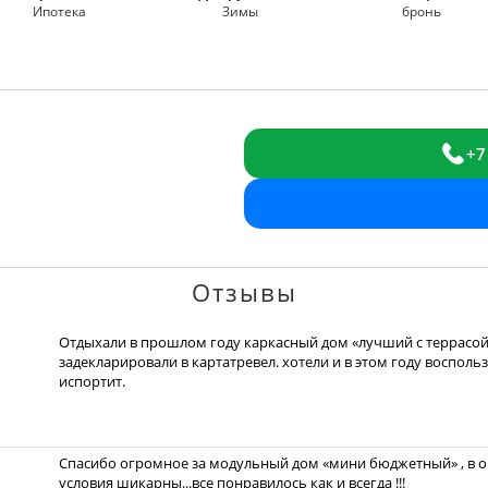
Ипотека
Зимы
бронь
+7
Отзывы
Отдыхали в прошлом году каркасный дом «лучший с террасой»
задекларировали в картатревел. хотели и в этом году восполь
испортит.
Спасибо огромное за модульный дом «мини бюджетный» , в оч
условия шикарны...все понравилось как и всегда !!!