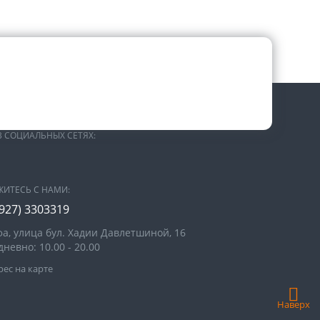
В СОЦИАЛЬНЫХ СЕТЯХ:
ЖИТЕСЬ С НАМИ:
(927) 3303319
фа, улица бул. Хадии Давлетшиной, 16
невно: 10.00 - 20.00
ес на карте
Наверх