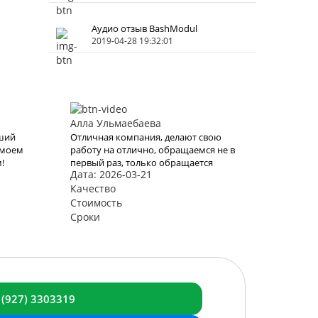
Аудио отзыв BashModul
2019-04-28 19:32:01
Алла Ульмаебаева
чший
Отличная компания, делают свою
 моем
работу на отлично, обращаемся не в
!
первый раз, только обращается
Дата: 2026-03-21
ль
будем к вам, последний раз выбрали
Готовая модульная баня «Лучший
Качество
 это
вариант»
Стоимость
Снова
Сроки
ами
блема
 (927) 3303319