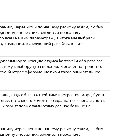
границу через них и по нашему региону ездим, любим
едной тур через них. вежливый персонал ,
по всем нашим параметрам , в итоге мы выбрали
ву кампании. в следующий раз обязательно
веряли организацию отдыха karttrvel и оба раза все
этому к выбору тура подходили особенно трепетно.
ах, быстрое оформление виз и такое внимательное
ердце, отдых был волшебным! прекрасное море, бухта
ций. в это место хочется возвращаться снова и снова.
 к вам. теперь с вами отдых для нас больше не
границу через них и по нашему региону ездим, любим
едной тур через них. вежливый персонал ,