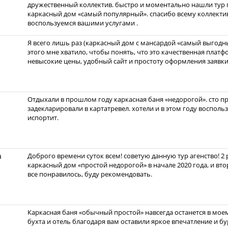
дружественный коллектив. быстро и моментально нашли тур 
каркасный дом «самый популярный». спасибо всему коллекти
воспользуемся вашими услугами .
Я всего лишь раз (каркасный дом с мансардой «самый выгодны
этого мне хватило, чтобы понять, что это качественная плат
невысокие цены, удобный сайт и простоту оформления заявки
Отдыхали в прошлом году каркасная баня «недорогой». сто пр
задекларировали в картатревел. хотели и в этом году восполь
испортит.
а
Доброго времени суток всем! советую данную тур агенство! 2
каркасный дом «простой недорогой» в начале 2020 года, и вт
все понравилось, буду рекомендовать.
Каркасная баня «обычный простой» навсегда останется в мое
бухта и отель благодаря вам оставили яркое впечатление и бу