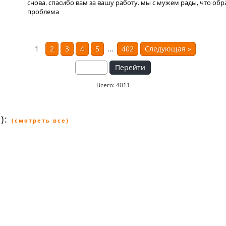
снова. спасибо вам за вашу работу. мы с мужем рады, что обр
проблема
1
2
3
4
5
...
402
Следующая
»
Перейти
Всего: 4011
):
(смотреть все)