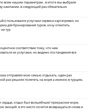
по всем нашим параметрам , в итоге мы выбрали
ву кампании. в следующий раз обязательно
й») пользовался услугами сервиса картатревел, но
форма для бронирования туров. хочу отметить
 на тур
оцентное соответствие тому, что нам
зоваться их услугами, но видимо эта пандемия все
 раза отправлял мою семью отдыхать, один раз
орой раз решили полететь на моря а именно в турцию,
м сердце, отдых был волшебным! прекрасное море,
рю эмоций. в это место хочется возвращаться снова и