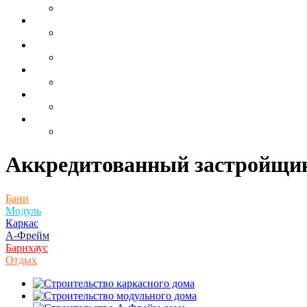
Аккредитованный застройщик
Бани
Модуль
Каркас
А-Фрейм
Барнхаус
Отдых