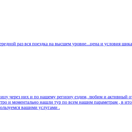
дной раз вся поездка на высшем уровне...цена и условия шикарн
ницу через них и по нашему региону ездим, любим и активный от
стро и моментально нашли тур по всем нашим параметрам , в и
пользуемся вашими услугами .