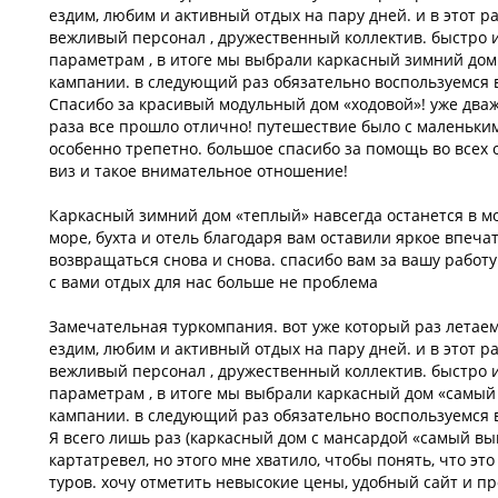
ездим, любим и активный отдых на пару дней. и в этот р
вежливый персонал , дружественный коллектив. быстро 
параметрам , в итоге мы выбрали каркасный зимний дом
кампании. в следующий раз обязательно воспользуемся 
Спасибо за красивый модульный дом «ходовой»! уже дваж
раза все прошло отлично! путешествие было с маленьки
особенно трепетно. большое спасибо за помощь во всех
виз и такое внимательное отношение!
Каркасный зимний дом «теплый» навсегда останется в м
море, бухта и отель благодаря вам оставили яркое впеча
возвращаться снова и снова. спасибо вам за вашу работу
с вами отдых для нас больше не проблема
Замечательная туркомпания. вот уже который раз летаем
ездим, любим и активный отдых на пару дней. и в этот р
вежливый персонал , дружественный коллектив. быстро 
параметрам , в итоге мы выбрали каркасный дом «самый
кампании. в следующий раз обязательно воспользуемся 
Я всего лишь раз (каркасный дом с мансардой «самый вы
картатревел, но этого мне хватило, чтобы понять, что э
туров. хочу отметить невысокие цены, удобный сайт и п