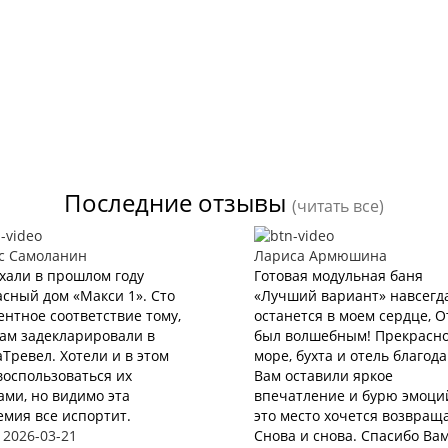
Последние отзывы
(читать все)
с Самоланин
Лариса Армюшина
хали в прошлом году
Готовая модульная баня
сный дом «Макси 1». Сто
«Лучший вариант» навсегд
нтное соответствие тому,
останется в моем сердце, 
нам задекларировали в
был волшебным! Прекрасн
Тревел. Хотели и в этом
море, бухта и отель благод
воспользоваться их
Вам оставили яркое
ами, но видимо эта
впечатление и бурю эмоций
мия все испортит.
это место хочется возвращ
 2026-03-21
Снова и снова. Спасибо Вам