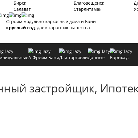
Бирск
Благовещенск
Д
Салават
Стерлитамак
У
Строим модульно-каркасные дома и Бани
круглый год
, даем гарантию качества.
ивидуальные
А-Фрейм Бани
Для торговли
Дачные
Барнхаус
нный застройщик, Ипотек