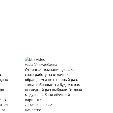
Алла Ульмаебаева
Отличная компания, делают
а
свою работу на отлично,
Отдых
обращаемся не в первый раз,
ое
только обращается будем к вам,
аря
последний раз выбрали Готовая
модульная баня «Лучший
. В
вариант»
аться
Дата: 2026-03-21
 за
Качество