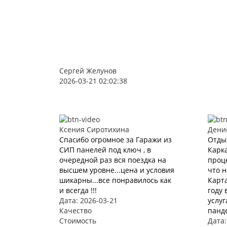
Сергей Желунов
2026-03-21 02:02:38
Ксения Сиротихина
Дени
Спасибо огромное за Гаражи из
Отды
СИП панелей под ключ , в
Карка
очередной раз вся поездка на
проце
высшем уровне...цена и условия
что 
шикарны...все понравилось как
Карта
и всегда !!!
году 
Дата: 2026-03-21
услуг
Качество
панде
Стоимость
Дата: