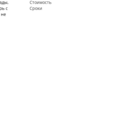
ады,
Стоимость
рь с
Сроки
 не