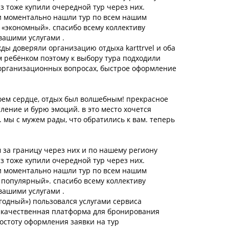
аз тоже купили очередной тур через них.
и моментально нашли тур по всем нашим
 «экономный». спасибо всему коллективу
вашими услугами .
ды доверяли организацию отдыха karttrvel и оба
м ребёнком поэтому к выбору тура подходили
 организационных вопросах, быстрое оформление
оем сердце, отдых был волшебным! прекрасное
тление и бурю эмоций. в это место хочется
. мы с мужем рады, что обратились к вам. теперь
 за границу через них и по нашему региону
аз тоже купили очередной тур через них.
и моментально нашли тур по всем нашим
 популярный». спасибо всему коллективу
вашими услугами .
годный») пользовался услугами сервиса
то качественная платформа для бронирования
ростоту оформления заявки на тур