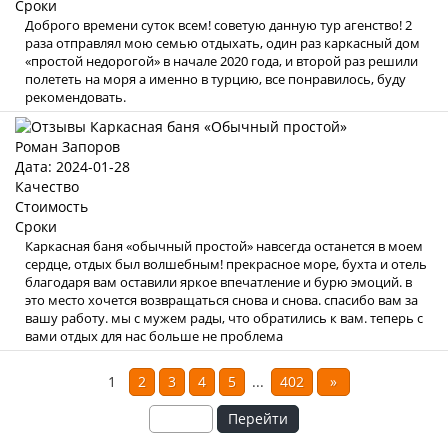
Сроки
Доброго времени суток всем! советую данную тур агенство! 2
раза отправлял мою семью отдыхать, один раз каркасный дом
«простой недорогой» в начале 2020 года, и второй раз решили
полететь на моря а именно в турцию, все понравилось, буду
рекомендовать.
Роман Запоров
Дата: 2024-01-28
Качество
Стоимость
Сроки
Каркасная баня «обычный простой» навсегда останется в моем
сердце, отдых был волшебным! прекрасное море, бухта и отель
благодаря вам оставили яркое впечатление и бурю эмоций. в
это место хочется возвращаться снова и снова. спасибо вам за
вашу работу. мы с мужем рады, что обратились к вам. теперь с
вами отдых для нас больше не проблема
1
2
3
4
5
...
402
»
Перейти