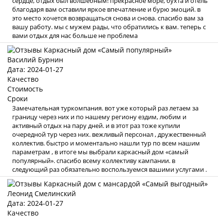
сердце, отдых был волшебным! прекрасное море, бухта и отель
благодаря вам оставили яркое впечатление и бурю эмоций. в
это место хочется возвращаться снова и снова. спасибо вам за
вашу работу. мы с мужем рады, что обратились к вам. теперь с
вами отдых для нас больше не проблема
Василий Бурнин
Дата: 2024-01-27
Качество
Стоимость
Сроки
Замечательная туркомпания. вот уже который раз летаем за
границу через них и по нашему региону ездим, любим и
активный отдых на пару дней. и в этот раз тоже купили
очередной тур через них. вежливый персонал , дружественный
коллектив. быстро и моментально нашли тур по всем нашим
параметрам , в итоге мы выбрали каркасный дом «самый
популярный». спасибо всему коллективу кампании. в
следующий раз обязательно воспользуемся вашими услугами .
Леонид Смелинский
Дата: 2024-01-27
Качество