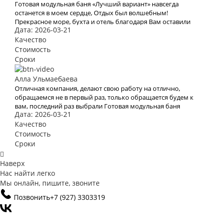
Готовая модульная баня «Лучший вариант» навсегда
останется в моем сердце, Отдых был волшебным!
Прекрасное море, бухта и отель благодаря Вам оставили
Дата: 2026-03-21
яркое впечатление и бурю эмоций. В это место хочется
возвращаться Снова и снова. Спасибо Вам за Вашу работу.
Качество
Мы с мужем рады, что обратились к Вам. Теперь с Вами
Стоимость
отдых для нас больше не проблема
Сроки
Алла Ульмаебаева
Отличная компания, делают свою работу на отлично,
обращаемся не в первый раз, только обращается будем к
вам, последний раз выбрали Готовая модульная баня
Дата: 2026-03-21
«Лучший вариант»
Качество
Стоимость
Сроки
Наверх
Нас найти легко
Мы онлайн, пишите, звоните
Позвонить
+7 (927) 3303319