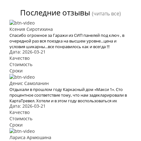
Последние отзывы
(читать все)
Ксения Сиротихина
Спасибо огромное за Гаражи из СИП панелей под ключ , в
очередной раз вся поездка на высшем уровне...цена и
условия шикарны...все понравилось как и всегда !!!
Дата: 2026-03-21
Качество
Стоимость
Сроки
Денис Самоланин
Отдыхали в прошлом году Каркасный дом «Макси 1». Сто
процентное соответствие тому, что нам задекларировали в
КартаТревел. Хотели и в этом году воспользоваться их
Дата: 2026-03-21
услугами, но видимо эта пандемия все испортит.
Качество
Стоимость
Сроки
Лариса Армюшина