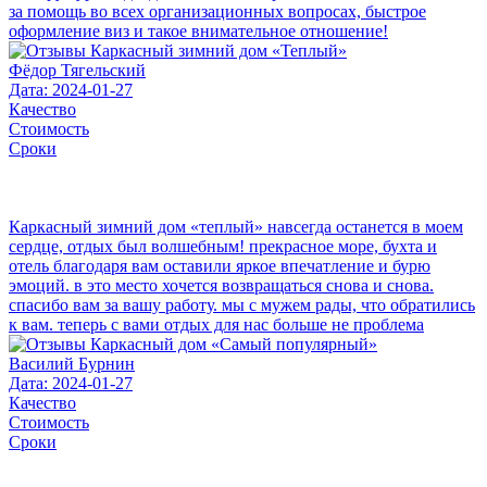
за помощь во всех организационных вопросах, быстрое
оформление виз и такое внимательное отношение!
Фёдор Тягельский
Дата: 2024-01-27
Качество
Стоимость
Сроки
Каркасный зимний дом «теплый» навсегда останется в моем
сердце, отдых был волшебным! прекрасное море, бухта и
отель благодаря вам оставили яркое впечатление и бурю
эмоций. в это место хочется возвращаться снова и снова.
спасибо вам за вашу работу. мы с мужем рады, что обратились
к вам. теперь с вами отдых для нас больше не проблема
Василий Бурнин
Дата: 2024-01-27
Качество
Стоимость
Сроки