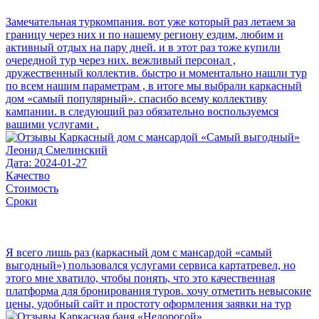
Замечательная туркомпания. вот уже который раз летаем за
границу через них и по нашему региону ездим, любим и
активный отдых на пару дней. и в этот раз тоже купили
очередной тур через них. вежливый персонал ,
дружественный коллектив. быстро и моментально нашли тур
по всем нашим параметрам , в итоге мы выбрали каркасный
дом «самый популярный». спасибо всему коллективу
кампании. в следующий раз обязательно воспользуемся
вашими услугами .
Леонид Смелинский
Дата: 2024-01-27
Качество
Стоимость
Сроки
Я всего лишь раз (каркасный дом с мансардой «самый
выгодный») пользовался услугами сервиса картатревел, но
этого мне хватило, чтобы понять, что это качественная
платформа для бронирования туров. хочу отметить невысокие
цены, удобный сайт и простоту оформления заявки на тур