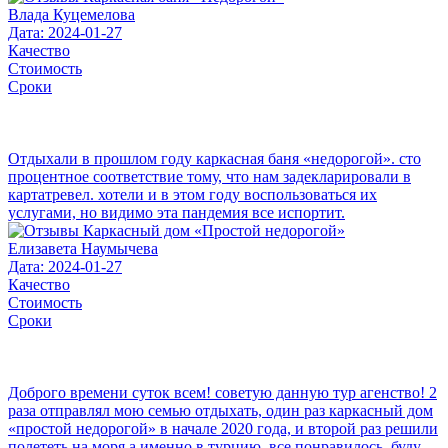
Влада Куцемелова
Дата: 2024-01-27
Качество
Стоимость
Сроки
Отдыхали в прошлом году каркасная баня «недорогой». сто
процентное соответствие тому, что нам задекларировали в
картатревел. хотели и в этом году воспользоваться их
услугами, но видимо эта пандемия все испортит.
Елизавета Наумычева
Дата: 2024-01-27
Качество
Стоимость
Сроки
Доброго времени суток всем! советую данную тур агенство! 2
раза отправлял мою семью отдыхать, один раз каркасный дом
«простой недорогой» в начале 2020 года, и второй раз решили
полететь на моря а именно в турцию, все понравилось, буду