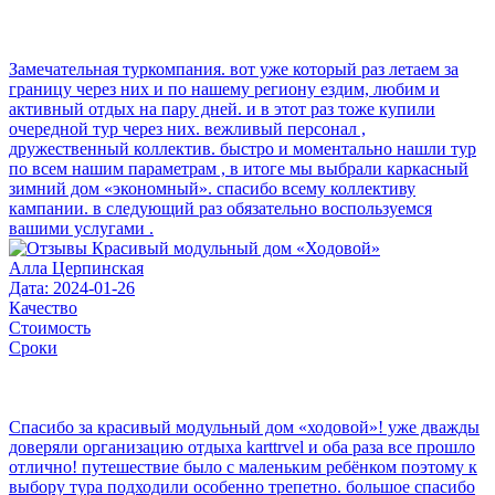
Замечательная туркомпания. вот уже который раз летаем за
границу через них и по нашему региону ездим, любим и
активный отдых на пару дней. и в этот раз тоже купили
очередной тур через них. вежливый персонал ,
дружественный коллектив. быстро и моментально нашли тур
по всем нашим параметрам , в итоге мы выбрали каркасный
зимний дом «экономный». спасибо всему коллективу
кампании. в следующий раз обязательно воспользуемся
вашими услугами .
Алла Церпинская
Дата: 2024-01-26
Качество
Стоимость
Сроки
Спасибо за красивый модульный дом «ходовой»! уже дважды
доверяли организацию отдыха karttrvel и оба раза все прошло
отлично! путешествие было с маленьким ребёнком поэтому к
выбору тура подходили особенно трепетно. большое спасибо