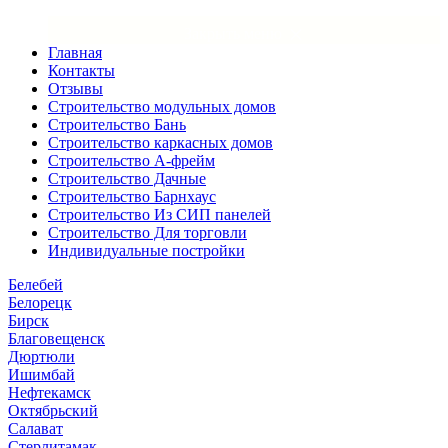
×
Закрыть меню
Главная
Контакты
Отзывы
Строительство модульных домов
Строительство Бань
Строительство каркасных домов
Строительство А-фрейм
Строительство Дачные
Строительство Барнхаус
Строительство Из СИП панелей
Строительство Для торговли
Индивидуальные постройки
Белебей
Белорецк
Бирск
Благовещенск
Дюртюли
Ишимбай
Нефтекамск
Октябрьский
Салават
Стерлитамак