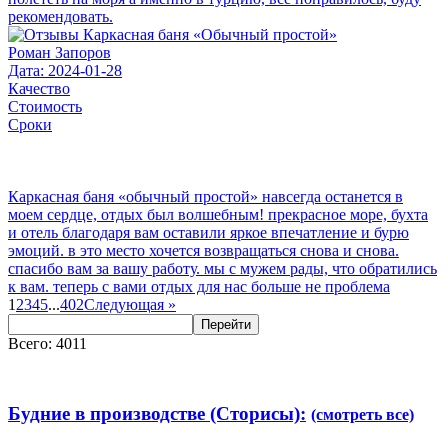
рекомендовать.
Роман Запоров
Дата: 2024-01-28
Качество
Стоимость
Сроки
Каркасная баня «обычный простой» навсегда останется в
моем сердце, отдых был волшебным! прекрасное море, бухта
и отель благодаря вам оставили яркое впечатление и бурю
эмоций. в это место хочется возвращаться снова и снова.
спасибо вам за вашу работу. мы с мужем рады, что обратились
к вам. теперь с вами отдых для нас больше не проблема
1
2
3
4
5
...
402
Следующая
»
Перейти
Всего: 4011
Будние в производстве (Сторисы):
(смотреть все)