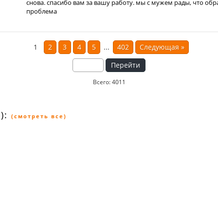
снова. спасибо вам за вашу работу. мы с мужем рады, что обр
проблема
1
2
3
4
5
...
402
Следующая
»
Перейти
Всего: 4011
):
(смотреть все)