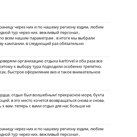
границу через них и по нашему региону ездим, любим
едной тур через них. вежливый персонал ,
по всем нашим параметрам , в итоге мы выбрали
ву кампании. в следующий раз обязательно
веряли организацию отдыха karttrvel и оба раза все
этому к выбору тура подходили особенно трепетно.
ах, быстрое оформление виз и такое внимательное
ердце, отдых был волшебным! прекрасное море, бухта
ций. в это место хочется возвращаться снова и снова.
 к вам. теперь с вами отдых для нас больше не
границу через них и по нашему региону ездим, любим
едной тур через них. вежливый персонал ,