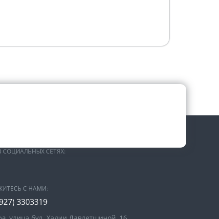
В СОЦИАЛЬНЫХ СЕТЯХ:
ЖИТЕСЬ С НАМИ:
(927) 3303319
фа, улица бул. Хадии Давлетшиной, 16