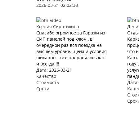
2026-03-21 02:02:38
Ксения Сиротихина
Дени
Спасибо огромное за Гаражи из
Отды
СИП панелей под ключ , в
Карка
очередной раз вся поездка на
проце
высшем уровне...цена и условия
что 
шикарны...все понравилось как
Карта
и всегда !!!
году 
Дата: 2026-03-21
услуг
Качество
панде
Стоимость
Дата:
Сроки
Каче
Стои
Срок