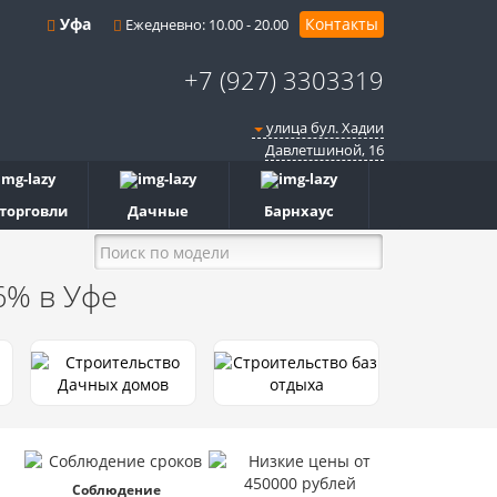
Уфа
Контакты
Ежедневно: 10.00 - 20.00
+7 (927) 3303319
улица бул. Хадии
Давлетшиной, 16
 торговли
Дачные
Барнхаус
 6%
в Уфе
Соблюдение