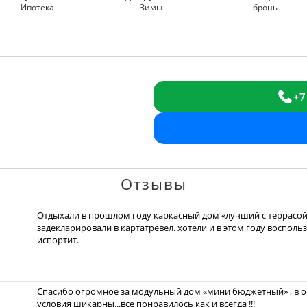
Ипотека
Зимы
бронь
+7
Отзывы
Отдыхали в прошлом году каркасный дом «лучший с террасой»
задекларировали в картатревел. хотели и в этом году восполь
испортит.
Спасибо огромное за модульный дом «мини бюджетный» , в оч
условия шикарны...все понравилось как и всегда !!!