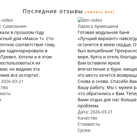
Последние отзывы
(читать все)
с Самоланин
Лариса Армюшина
хали в прошлом году
Готовая модульная баня
сный дом «Макси 1». Сто
«Лучший вариант» навсегд
нтное соответствие тому,
останется в моем сердце, 
нам задекларировали в
был волшебным! Прекрасн
Тревел. Хотели и в этом
море, бухта и отель благод
воспользоваться их
Вам оставили яркое
ами, но видимо эта
впечатление и бурю эмоций
мия все испортит.
это место хочется возвращ
 2026-03-21
Снова и снова. Спасибо Вам
ство
Вашу работу. Мы с мужем р
мость
что обратились к Вам. Тепе
и
Вами отдых для нас больше
проблема
Дата: 2026-03-21
Качество
Стоимость
Сроки