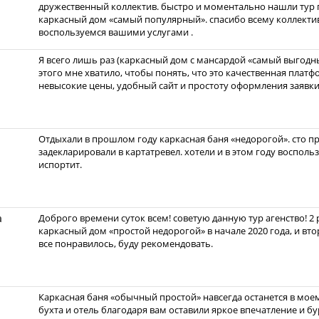
дружественный коллектив. быстро и моментально нашли тур 
каркасный дом «самый популярный». спасибо всему коллекти
воспользуемся вашими услугами .
Я всего лишь раз (каркасный дом с мансардой «самый выгодны
этого мне хватило, чтобы понять, что это качественная плат
невысокие цены, удобный сайт и простоту оформления заявки
Отдыхали в прошлом году каркасная баня «недорогой». сто пр
задекларировали в картатревел. хотели и в этом году восполь
испортит.
а
Доброго времени суток всем! советую данную тур агенство! 2
каркасный дом «простой недорогой» в начале 2020 года, и вт
все понравилось, буду рекомендовать.
Каркасная баня «обычный простой» навсегда останется в мое
бухта и отель благодаря вам оставили яркое впечатление и бу