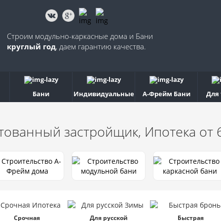
Строим модульно-каркасные дома и Бани
круглый год
, даем гарантию качества.
Бани
Индивидуальные
А-Фрейм Бани
Для
тованный застройщик, Ипотека от
Срочная
Для русской
Быстрая