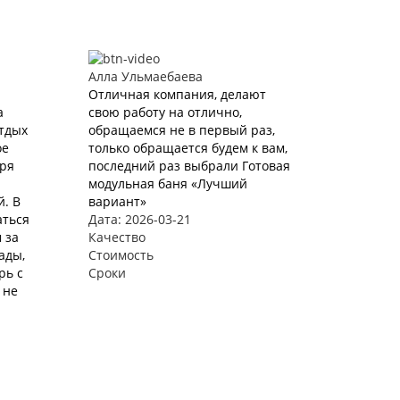
Алла Ульмаебаева
Отличная компания, делают
а
свою работу на отлично,
Отдых
обращаемся не в первый раз,
ое
только обращается будем к вам,
аря
последний раз выбрали Готовая
модульная баня «Лучший
. В
вариант»
аться
Дата: 2026-03-21
 за
Качество
ады,
Стоимость
рь с
Сроки
 не