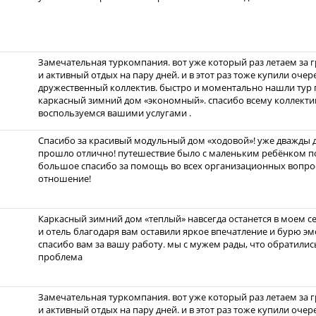
Замечательная туркомпания. вот уже который раз летаем за 
и активный отдых на пару дней. и в этот раз тоже купили очер
дружественный коллектив. быстро и моментально нашли тур 
каркасный зимний дом «экономный». спасибо всему коллекти
воспользуемся вашими услугами .
Спасибо за красивый модульный дом «ходовой»! уже дважды до
прошло отлично! путешествие было с маленьким ребёнком по
большое спасибо за помощь во всех организационных вопрос
отношение!
Каркасный зимний дом «теплый» навсегда останется в моем с
и отель благодаря вам оставили яркое впечатление и бурю эмо
спасибо вам за вашу работу. мы с мужем рады, что обратились
проблема
Замечательная туркомпания. вот уже который раз летаем за 
и активный отдых на пару дней. и в этот раз тоже купили очер