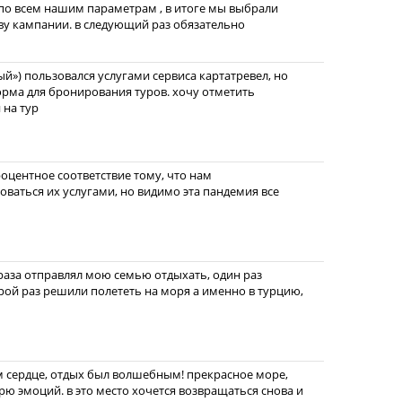
по всем нашим параметрам , в итоге мы выбрали
ву кампании. в следующий раз обязательно
й») пользовался услугами сервиса картатревел, но
форма для бронирования туров. хочу отметить
 на тур
оцентное соответствие тому, что нам
зоваться их услугами, но видимо эта пандемия все
 раза отправлял мою семью отдыхать, один раз
орой раз решили полететь на моря а именно в турцию,
м сердце, отдых был волшебным! прекрасное море,
рю эмоций. в это место хочется возвращаться снова и