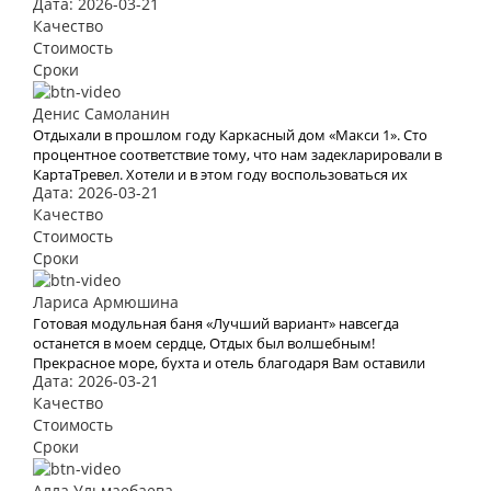
Дата: 2026-03-21
Качество
Стоимость
Сроки
Денис Самоланин
Отдыхали в прошлом году Каркасный дом «Макси 1». Сто
процентное соответствие тому, что нам задекларировали в
КартаТревел. Хотели и в этом году воспользоваться их
Дата: 2026-03-21
услугами, но видимо эта пандемия все испортит.
Качество
Стоимость
Сроки
Лариса Армюшина
Готовая модульная баня «Лучший вариант» навсегда
останется в моем сердце, Отдых был волшебным!
Прекрасное море, бухта и отель благодаря Вам оставили
Дата: 2026-03-21
яркое впечатление и бурю эмоций. В это место хочется
возвращаться Снова и снова. Спасибо Вам за Вашу работу.
Качество
Мы с мужем рады, что обратились к Вам. Теперь с Вами
Стоимость
отдых для нас больше не проблема
Сроки
Алла Ульмаебаева