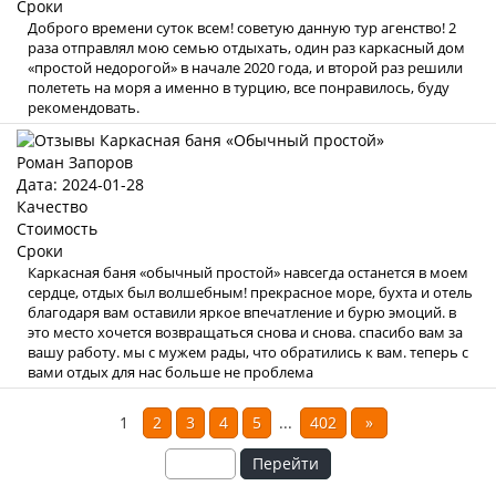
Сроки
Доброго времени суток всем! советую данную тур агенство! 2
раза отправлял мою семью отдыхать, один раз каркасный дом
«простой недорогой» в начале 2020 года, и второй раз решили
полететь на моря а именно в турцию, все понравилось, буду
рекомендовать.
Роман Запоров
Дата: 2024-01-28
Качество
Стоимость
Сроки
Каркасная баня «обычный простой» навсегда останется в моем
сердце, отдых был волшебным! прекрасное море, бухта и отель
благодаря вам оставили яркое впечатление и бурю эмоций. в
это место хочется возвращаться снова и снова. спасибо вам за
вашу работу. мы с мужем рады, что обратились к вам. теперь с
вами отдых для нас больше не проблема
1
2
3
4
5
...
402
»
Перейти