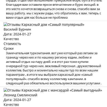
сердце, отдых был волшебным! прекрасное море, бухта и отель
благодаря вам оставили яркое впечатление и бурю эмоций. в
это место хочется возвращаться снова и снова. спасибо вам за
вашу работу. мы с мужем рады, что обратились к вам. теперь с
вами отдых для нас больше не проблема
Василий Бурнин
Дата: 2024-01-27
Качество
Стоимость
Сроки
Замечательная туркомпания. вот уже который раз летаем за
границу через них и по нашему региону ездим, любим и
активный отдых на пару дней. и в этот раз тоже купили
очередной тур через них. вежливый персонал , дружественный
коллектив. быстро и моментально нашли тур по всем нашим
параметрам , в итоге мы выбрали каркасный дом «самый
популярный». спасибо всему коллективу кампании. в
следующий раз обязательно воспользуемся вашими услугами .
Леонид Смелинский
Дата: 2024-01-27
Качество