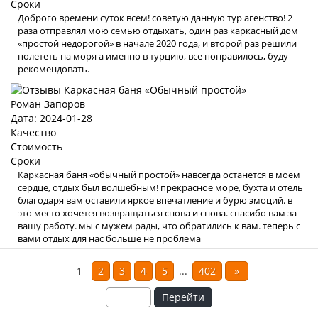
Сроки
Доброго времени суток всем! советую данную тур агенство! 2
раза отправлял мою семью отдыхать, один раз каркасный дом
«простой недорогой» в начале 2020 года, и второй раз решили
полететь на моря а именно в турцию, все понравилось, буду
рекомендовать.
Роман Запоров
Дата: 2024-01-28
Качество
Стоимость
Сроки
Каркасная баня «обычный простой» навсегда останется в моем
сердце, отдых был волшебным! прекрасное море, бухта и отель
благодаря вам оставили яркое впечатление и бурю эмоций. в
это место хочется возвращаться снова и снова. спасибо вам за
вашу работу. мы с мужем рады, что обратились к вам. теперь с
вами отдых для нас больше не проблема
1
2
3
4
5
...
402
»
Перейти