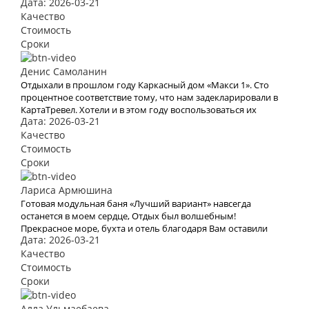
Дата: 2026-03-21
Качество
Стоимость
Сроки
Денис Самоланин
Отдыхали в прошлом году Каркасный дом «Макси 1». Сто
процентное соответствие тому, что нам задекларировали в
КартаТревел. Хотели и в этом году воспользоваться их
Дата: 2026-03-21
услугами, но видимо эта пандемия все испортит.
Качество
Стоимость
Сроки
Лариса Армюшина
Готовая модульная баня «Лучший вариант» навсегда
останется в моем сердце, Отдых был волшебным!
Прекрасное море, бухта и отель благодаря Вам оставили
Дата: 2026-03-21
яркое впечатление и бурю эмоций. В это место хочется
возвращаться Снова и снова. Спасибо Вам за Вашу работу.
Качество
Мы с мужем рады, что обратились к Вам. Теперь с Вами
Стоимость
отдых для нас больше не проблема
Сроки
Алла Ульмаебаева