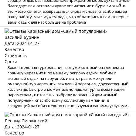
сердце, отдых был волшебным! прекрасное море, бухта и отель
благодаря вам оставили яркое впечатление и бурю эмоций. в
это место хочется возвращаться снова и снова. спасибо вам за
вашу работу. мы с мужем рады, что обратились к вам. теперь с
вами отдых для нас больше не проблема
Василий Бурнин
Дата: 2024-01-27
Качество
Стоимость
Сроки
Замечательная туркомпания. вот уже который раз летаем за
границу через них и по нашему региону ездим, любим и
активный отдых на пару дней. и в этот раз тоже купили
очередной тур через них. вежливый персонал , дружественный
коллектив. быстро и моментально нашли тур по всем нашим
параметрам , в итоге мы выбрали каркасный дом «самый
популярный». спасибо всему коллективу кампании. в
следующий раз обязательно воспользуемся вашими услугами .
Леонид Смелинский
Дата: 2024-01-27
Качество