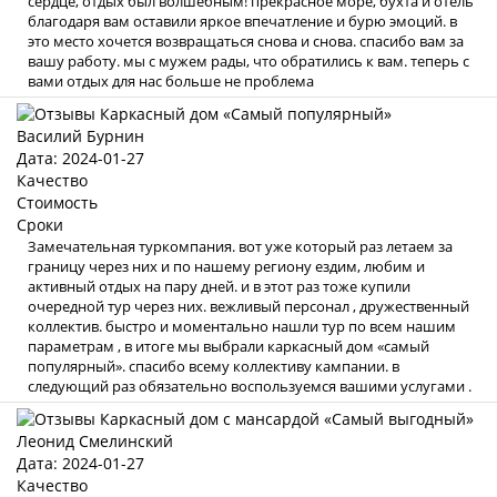
сердце, отдых был волшебным! прекрасное море, бухта и отель
благодаря вам оставили яркое впечатление и бурю эмоций. в
это место хочется возвращаться снова и снова. спасибо вам за
вашу работу. мы с мужем рады, что обратились к вам. теперь с
вами отдых для нас больше не проблема
Василий Бурнин
Дата: 2024-01-27
Качество
Стоимость
Сроки
Замечательная туркомпания. вот уже который раз летаем за
границу через них и по нашему региону ездим, любим и
активный отдых на пару дней. и в этот раз тоже купили
очередной тур через них. вежливый персонал , дружественный
коллектив. быстро и моментально нашли тур по всем нашим
параметрам , в итоге мы выбрали каркасный дом «самый
популярный». спасибо всему коллективу кампании. в
следующий раз обязательно воспользуемся вашими услугами .
Леонид Смелинский
Дата: 2024-01-27
Качество