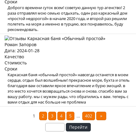
Сроки
Доброго времени суток всем! советую данную тур агенство! 2
раза отправлял мою семью отдыхать, один раз каркасный дом
«простой недорогой» в начале 2020 года, и второй раз решили
полететь на моря а именно в турцию, все понравилось, буду
рекомендовать.
Роман Запоров
Дата: 2024-01-28
Качество
Стоимость
Сроки
Каркасная баня «обычный простой» навсегда останется в моем
сердце, отдых был волшебным! прекрасное море, бухта и отель
благодаря вам оставили яркое впечатление и бурю эмоций. в
это место хочется возвращаться снова и снова. спасибо вам за
вашу работу. мы с мужем рады, что обратились к вам. теперь с
вами отдых для нас больше не проблема
1
2
3
4
5
...
402
»
Перейти