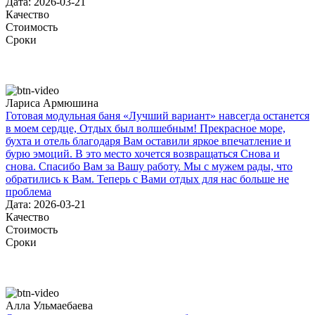
Дата: 2026-03-21
Качество
Стоимость
Сроки
Лариса Армюшина
Готовая модульная баня «Лучший вариант» навсегда останется
в моем сердце, Отдых был волшебным! Прекрасное море,
бухта и отель благодаря Вам оставили яркое впечатление и
бурю эмоций. В это место хочется возвращаться Снова и
снова. Спасибо Вам за Вашу работу. Мы с мужем рады, что
обратились к Вам. Теперь с Вами отдых для нас больше не
проблема
Дата: 2026-03-21
Качество
Стоимость
Сроки
Алла Ульмаебаева