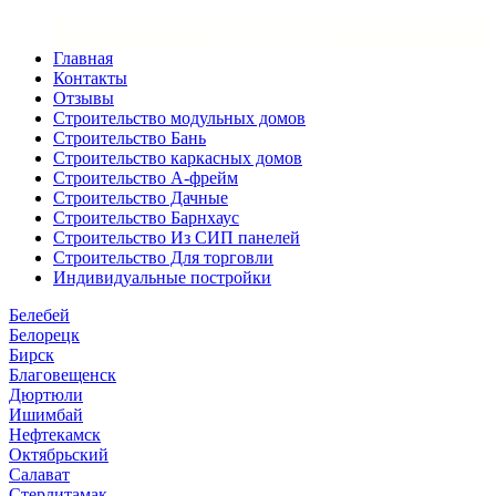
×
Закрыть меню
Главная
Контакты
Отзывы
Строительство модульных домов
Строительство Бань
Строительство каркасных домов
Строительство А-фрейм
Строительство Дачные
Строительство Барнхаус
Строительство Из СИП панелей
Строительство Для торговли
Индивидуальные постройки
Белебей
Белорецк
Бирск
Благовещенск
Дюртюли
Ишимбай
Нефтекамск
Октябрьский
Салават
Стерлитамак